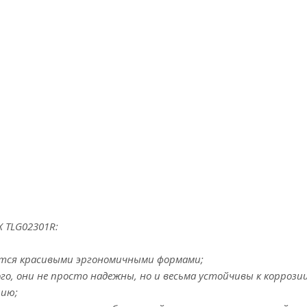
 TLG02301R:
ается красивыми эргономичными формами;
о, они не просто надежны, но и весьма устойчивы к коррозии
цию;