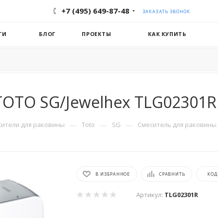
+7 (495) 649-87-48
ЗАКАЗАТЬ ЗВОНОК
ГИ
БЛОГ
ПРОЕКТЫ
КАК КУПИТЬ
TOTO SG/Jewelhex TLG02301R
—
—
—
сители для раковины
Toto
SG
Смеситель для раковины 
В ИЗБРАННОЕ
СРАВНИТЬ
КОД
Артикул:
TLG02301R