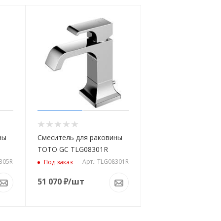
ны
Смеситель для раковины
TOTO GC TLG08301R
8305R
Арт.: TLG08301R
Под заказ
51 070
₽
/шт