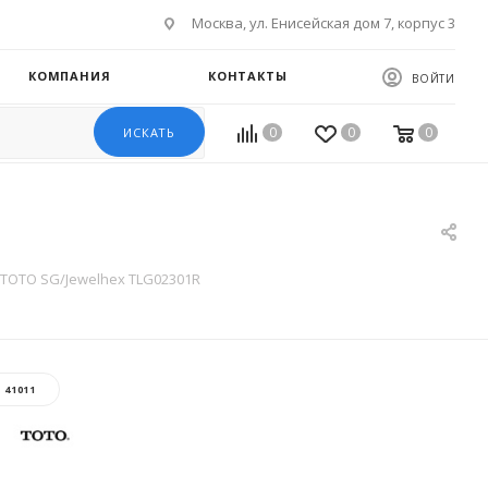
Москва, ул. Енисейская дом 7, корпус 3
КОМПАНИЯ
КОНТАКТЫ
ВОЙТИ
0
0
0
ИСКАТЬ
TOTO SG/Jewelhex TLG02301R
:
41011