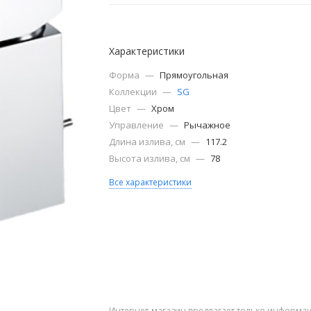
Характеристики
Форма
—
Прямоугольная
Коллекции
—
SG
Цвет
—
Хром
Управление
—
Рычажное
Длина излива, см
—
117.2
Высота излива, см
—
78
Все характеристики
Интернет-магазин предлагает только информац