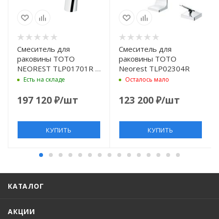
Смеситель для
Смеситель для
раковины TOTO
раковины TOTO
NEOREST TLP01701R ,
Neorest TLP02304R
цвет: хром
Есть на складе
Осталось мало
197 120
₽
/шт
123 200
₽
/шт
КУПИТЬ
КУПИТЬ
КАТАЛОГ
АКЦИИ