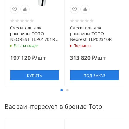
Смеситель для
Смеситель для
раковины TOTO
раковины TOTO
NEOREST TLP01701R ,
Neorest TLP02310R
цвет: хром
Есть на складе
Под заказ
197 120
₽
/шт
313 820
₽
/шт
КУПИТЬ
ПОД ЗАКАЗ
Вас заинтересует в бренде Toto