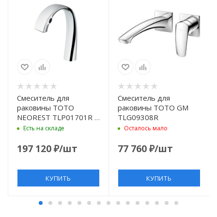
Смеситель для
Смеситель для
раковины TOTO
раковины TOTO GM
NEOREST TLP01701R ,
TLG09308R
цвет: хром
Есть на складе
Осталось мало
197 120
₽
/шт
77 760
₽
/шт
КУПИТЬ
КУПИТЬ