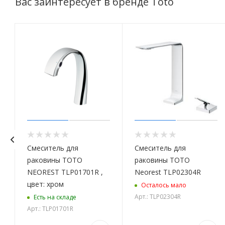
Вас заинтересует в бренде Toto
Смеситель для
Смеситель для
раковины TOTO
раковины TOTO
NEOREST TLP01701R ,
Neorest TLP02304R
цвет: хром
Осталось мало
Арт.: TLP02304R
Есть на складе
Арт.: TLP01701R