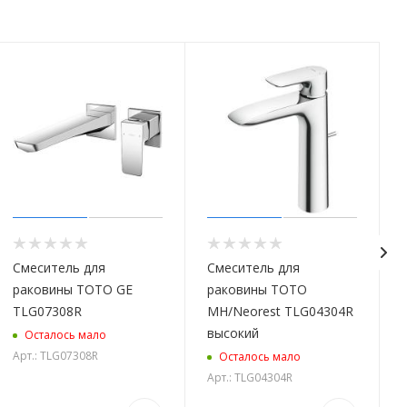
Смеситель для
Смеситель для
раковины TOTO GE
раковины TOTO
TLG07308R
MH/Neorest TLG04304R
высокий
Осталось мало
Арт.: TLG07308R
Осталось мало
Арт.: TLG04304R