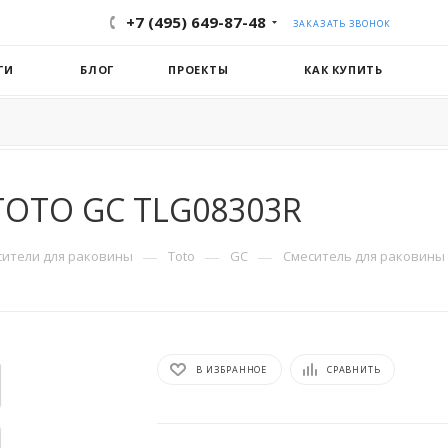
+7 (495) 649-87-48
ЗАКАЗАТЬ ЗВОНОК
ГИ
БЛОГ
ПРОЕКТЫ
КАК КУПИТЬ
TOTO GC TLG08303R
—
—
—
сители для раковины
Toto
GC
Смеситель для раковины
В ИЗБРАННОЕ
СРАВНИТЬ