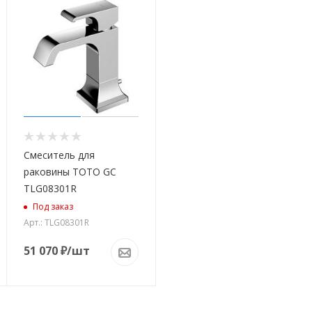
Смеситель для
раковины TOTO GC
TLG08301R
Под заказ
Арт.: TLG08301R
51 070
₽
/шт