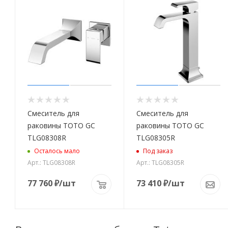
Смеситель для
Смеситель для
раковины TOTO GC
раковины TOTO GC
TLG08308R
TLG08305R
Осталось мало
Под заказ
Арт.: TLG08308R
Арт.: TLG08305R
77 760
₽
/шт
73 410
₽
/шт