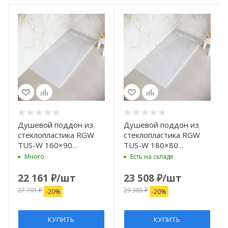
Душевой поддон из
Душевой поддон из
стеклопластика RGW
стеклопластика RGW
TUS-W 160×90
TUS-W 180×80
553702916-01 белый
553702818-01 белый
Много
Есть на складе
22 161
₽
/шт
23 508
₽
/шт
27 701
₽
29 385
₽
-
20
%
-
20
%
КУПИТЬ
КУПИТЬ