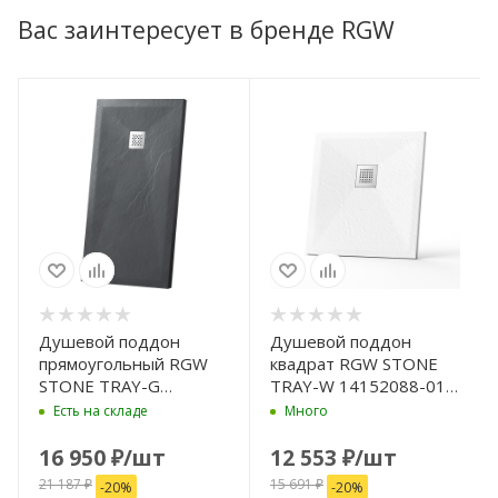
Вас заинтересует в бренде RGW
Душевой поддон
Душевой поддон
прямоугольный RGW
квадрат RGW STONE
STONE TRAY-G
TRAY-W 14152088-01-
14152812-02-11
11 800x800
Есть на складе
Много
800x1200
16 950
₽
/шт
12 553
₽
/шт
21 187
₽
15 691
₽
-
20
%
-
20
%