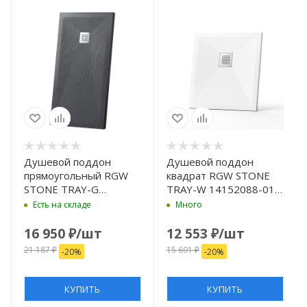
Душевой поддон
Душевой поддон
прямоугольный RGW
квадрат RGW STONE
STONE TRAY-G
TRAY-W 14152088-01-
14152812-02-11
11 800x800
Есть на складе
Много
800x1200
16 950
₽
/шт
12 553
₽
/шт
21 187
₽
15 691
₽
-
20
%
-
20
%
КУПИТЬ
КУПИТЬ