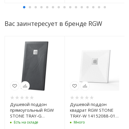
Вас заинтересует в бренде RGW
Душевой поддон
Душевой поддон
прямоугольный RGW
квадрат RGW STONE
STONE TRAY-G
TRAY-W 14152088-01-
14152812-02-11
11 800x800
Есть на складе
Много
800x1200