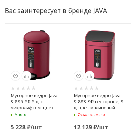
Вас заинтересует в бренде JAVA
Мусорное ведро Java
Мусорное ведро Java
S-885-5R 5 л, с
S-883-9R сенсорное, 9
микролифтом, цвет
л, цвет малиновый
малиновый матовый
матовый
Много
Осталось мало
5 228
₽
/шт
12 129
₽
/шт