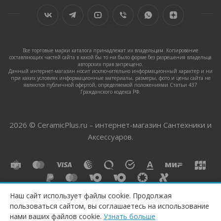
Все торговые марки каталога принадлежат их владельцам. Копирование
составляющих частей сайта в какой бы то ни было форме без разрешения владельца
авторских прав запрещено.
Данный интернет-магазин носит исключительно информационный характер и ни
при каких условиях информационные материалы, размеры, фото и цены сайта не
являются публичной офертой, определяемой положениями Статьи 437
Гражданского кодекса РФ.
2026 © CeramicPlus.ru – интернет-магазин Сантехники и
Аксессуаров.
Наш сайт использует файлы cookie. Продолжая
пользоваться сайтом, вы соглашаетесь на использование
КУПИТЬ
нами ваших файлов cookie.
Узнать больше