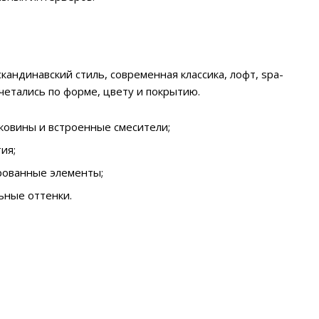
кандинавский стиль, современная классика, лофт, spa-
четались по форме, цвету и покрытию.
ковины и встроенные смесители;
ия;
рованные элементы;
ьные оттенки.