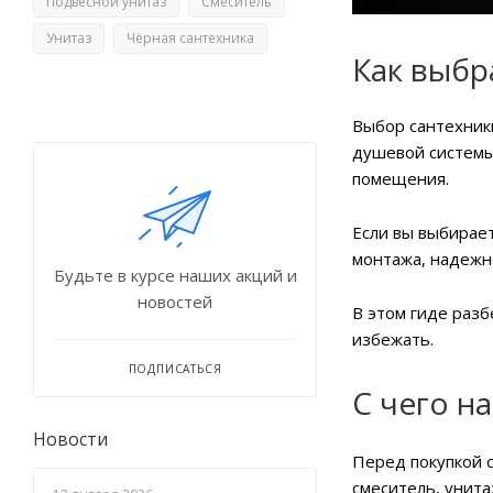
Подвесной унитаз
Смеситель
Унитаз
Чёрная сантехника
Как выбр
Выбор сантехники
душевой системы
помещения.
Если вы выбирает
монтажа, надежн
Будьте в курсе наших акций и
новостей
В этом гиде разб
избежать.
ПОДПИСАТЬСЯ
С чего н
Новости
Перед покупкой 
смеситель, унита