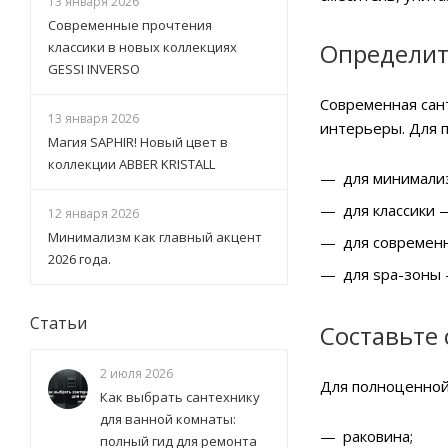
13 января 2026
Современные прочтения
Определит
классики в новых коллекциях
GESSI INVERSO
Современная сант
13 января 2026
интерьеры. Для 
Магия SAPHIR! Новый цвет в
коллекции ABBER KRISTALL
для минимали
для классики 
12 января 2026
Минимализм как главный акцент
для современ
2026 года.
для spa-зоны 
Статьи
Составьте
2 июля 2026
Для полноценной
Как выбрать сантехнику
для ванной комнаты:
раковина;
полный гид для ремонта