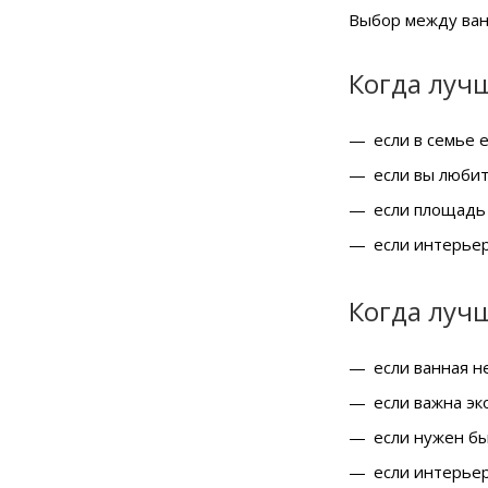
Выбор между ван
Когда луч
если в семье 
если вы люби
если площадь
если интерье
Когда луч
если ванная н
если важна эк
если нужен б
если интерье