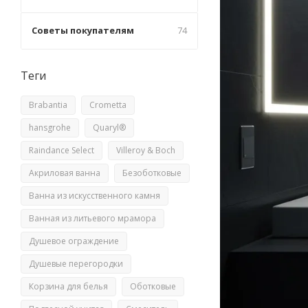
Советы покупателям
74
Теги
Brabantia
Crometta
hansgrohe
Quaryl®
Raindance Select
Villeroy & Boch
Акриловая ванна
Безоботковые
Ванна из искусственного камня
Ванная из литьевого мрамора
Душевое ограждение
Душевые перегородки
Корзина для белья
Оботковые