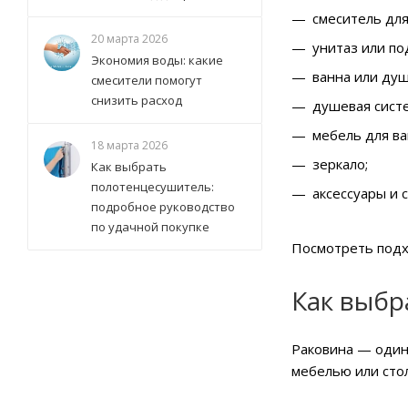
смеситель для
20 марта 2026
унитаз или по
Экономия воды: какие
ванна или душ
смесители помогут
снизить расход
душевая систе
мебель для ва
18 марта 2026
зеркало;
Как выбрать
полотенцесушитель:
аксессуары и 
подробное руководство
по удачной покупке
Посмотреть под
Как выбр
Раковина — один
мебелью или сто