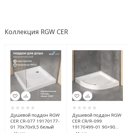
Коллекция RGW CER
Душевой поддон RGW
Душевой поддон RGW
CER CR-077 19170177-
CER CR/R-099
01 70x70x9,5 белый
19170499-01 90×90
19170499-01 белый