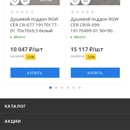
Душевой поддон RGW
Душевой поддон RGW
CER CR-077 19170177-
CER CR/R-099
01 70x70x9,5 белый
19170499-01 90×90
19170499-01 белый
Много
Много
10 047
₽
/шт
15 117
₽
/шт
12 559
₽
18 897
₽
-
20
%
-
20
%
КУПИТЬ
КУПИТЬ
КАТАЛОГ
АКЦИИ