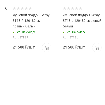
Душевой поддон Gemy
Душевой поддон Gemy
ST18 R 120×80 см
ST18 L 120×80 см левый
правый белый
белый
Есть на складе
Есть на складе
Арт.: ST18 R
Арт.: ST18 L
21 500
₽
/шт
21 500
₽
/шт