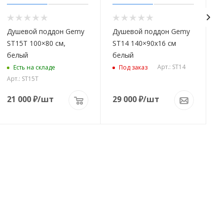
Душевой поддон Gemy
Душевой поддон Gemy
ST15T 100×80 см,
ST14 140×90х16 см
белый
белый
Арт.: ST14
Есть на складе
Под заказ
Арт.: ST15T
21 000
₽
/шт
29 000
₽
/шт