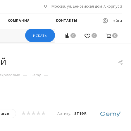
Москва, ул. Енисейская дом 7, корпус 3
КОМПАНИЯ
КОНТАКТЫ
ВОЙТИ
0
0
0
ИСКАТЬ
ый
—
—
акриловые
Gemy
Артикул:
ST19 R
:
25246