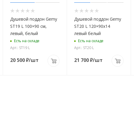
Душевой поддон Gemy
Душевой поддон Gemy
ST19 L 100×90 см,
ST20 L 120×90х14
левый, белый
левый белый
Есть на складе
Есть на складе
Арт.: ST19 L
Арт.: ST20 L
20 500
₽
/шт
21 700
₽
/шт