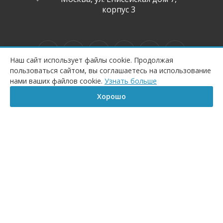
корпус 3
Наш сайт использует файлы cookie. Продолжая
пользоваться сайтом, вы соглашаетесь на использование
ПОД ЗАКАЗ
нами ваших файлов cookie.
Узнать больше
Все торговые марки каталога принадлежат их владельцам. Копирование
составляющих частей сайта в какой бы то ни было форме без разрешения владельца
Хорошо
авторских прав запрещено.
Главная
Корзина
Сравнение
Каталог
Контакты
Бренд
Данный интернет-магазин носит исключительно информационный характер и ни
при каких условиях информационные материалы, размеры, фото и цены сайта не
являются публичной офертой, определяемой положениями Статьи 437
Гражданского кодекса РФ.
2026 © CeramicPlus.ru – интернет-магазин Сантехники и
Аксессуаров.