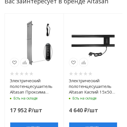
Вас заинтересует в бренде Altasan
Электрический
Электрический
полотенцесушитель
полотенцесушитель
Altasan Проксима
Altasan Каспий 15x50
115х21
КаспийПрофСП5015Ч
Есть на складе
Есть на складе
ПроксимаКругСП21150Г
цвет Черный матовый
цвет Графит
17 952
₽
/шт
4 640
₽
/шт