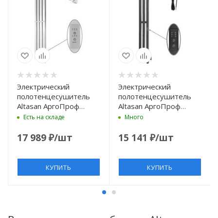
Электрический
Электрический
полотенцесушитель
полотенцесушитель
Altasan АргоПроф
Altasan АргоПроф
120х21
120х17
Есть на складе
Много
АргоПроф12021БМ
АргоПроф12017ЧМ
Белый матовый
Черный муар
17 989
₽
/шт
15 141
₽
/шт
КУПИТЬ
КУПИТЬ