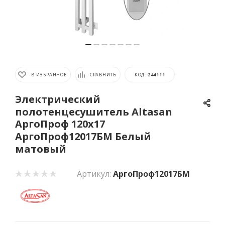
В ИЗБРАННОЕ
СРАВНИТЬ
КОД:
244111
Электрический
полотенцесушитель Altasan
АргоПроф 120х17
АргоПроф12017БМ Белый
матовый
Артикул:
АргоПроф12017БМ