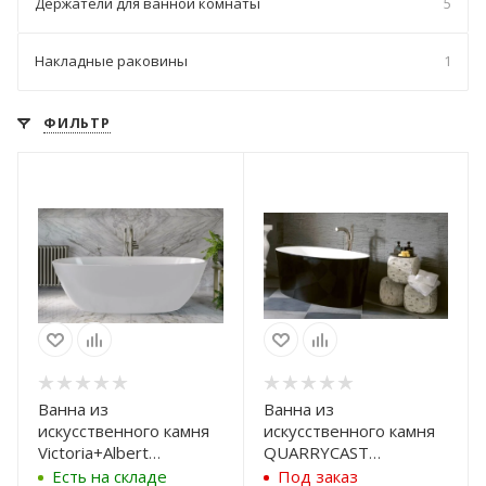
Держатели для ванной комнаты
5
Накладные раковины
1
ФИЛЬТР
Ванна из
Ванна из
искусственного камня
искусственного камня
Victoria+Albert
QUARRYCAST
Barcelona 2 BA2M-N-
Victoria+Albert Ios IOS-
Есть на складе
Под заказ