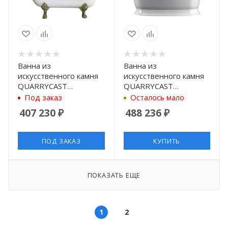
Ванна из
Ванна из
искусственного камня
искусственного камня
QUARRYCAST
QUARRYCAST
Victoria+Albert
Victoria+Albert
Под заказ
Осталось мало
Roxburgh ROX-N-SW-
Marlborough MAR-N-
407 230
₽
488 236
₽
OF+FT-ROX-PB 170x80
SW-OF + MAR-B-SW
см
190x87см
ПОД ЗАКАЗ
КУПИТЬ
ПОКАЗАТЬ ЕЩЕ
1
2