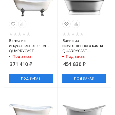
Ванна из
Ванна из
искусственного камня
искусственного камня
QUARRYCAST
QUARRYCAST
Victoria+Albert
Victoria+Albert York
Под заказ
Под заказ
Roxburgh ROX-N-SW-
YOR-N-SW-OF + YOR-
371 410
₽
451 830
₽
OF+FT-ROX-PC 170x80
B-SW 174x80 см
см
ПОД ЗАКАЗ
ПОД ЗАКАЗ