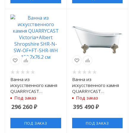
Ванна из
Ванна из
искусственного камня
искусственного камня
QUARRYCAST
QUARRYCAST
Victoria+Albert
Victoria+Albert
Под заказ
Под заказ
Shropshire SHR-N-SW-
Shropshire SHR-N-SW-
296 260
₽
395 490
₽
OF+FT-SHR-WH
OF+FT-SHR-PB
153.7x76.2 см
153.7x76.2 см
ПОД ЗАКАЗ
ПОД ЗАКАЗ