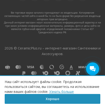
Все торговые марки каталога принадлежат их владельцам. Копирование
составляющих частей сайта в какой бы то ни было форме без разрешения владельца
авторских прав запрещено.
Данный интернет-магазин носит исключительно информационный характер и ни
при каких условиях информационные материалы, размеры, фото и цены сайта не
являются публичной офертой, определяемой положениями Статьи 437
Гражданского кодекса РФ.
2026 © CeramicPlus.ru – интернет-магазин Сантехники и
Аксессуаров.
Наш сайт использует файлы cookie. Продолжая
пользоваться сайтом, вы соглашаетесь на использование
нами ваших файлов cookie.
Узнать больше
Хорошо
Главная
Корзина
Сравнение
Каталог
Контакты
Бренд