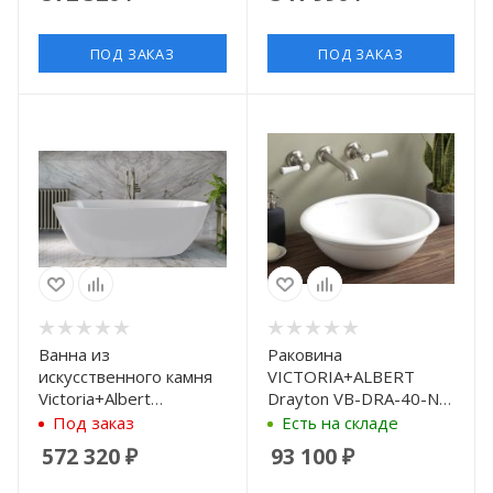
180x86 см, цвет белый
QUARRYCAST, ножки
Ball & Claw, цвет белый
ПОД ЗАКАЗ
ПОД ЗАКАЗ
Ванна из
Раковина
искусственного камня
VICTORIA+ALBERT
Victoria+Albert
Drayton VB-DRA-40-NO
Barcelona 2 BA2-N-SW-
накладная, Ø40 см,
Под заказ
Есть на складе
NO QUARRYCAST,
белая
572 320
₽
93 100
₽
170x80 см, цвет белый