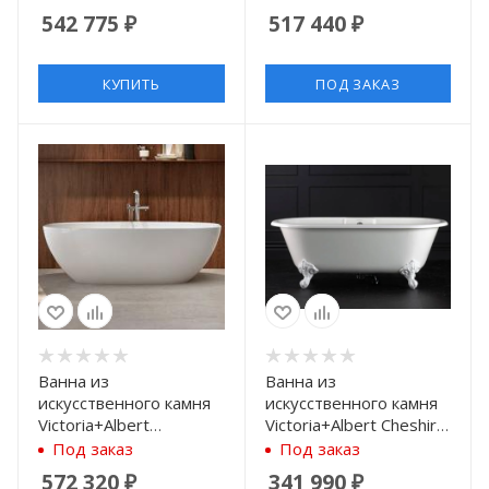
SM-NO QUARRYCAST,
N-BK-NO 151x80 см
542 775
₽
517 440
₽
170x80 см, цвет белый
матовый
КУПИТЬ
ПОД ЗАКАЗ
Ванна из
Ванна из
искусственного камня
искусственного камня
Victoria+Albert
Victoria+Albert Cheshire
Barcelona BA3-N-SW-
CHE-N-SW-OF + FT-
Под заказ
Под заказ
NO QUARRYCAST,
CHE-SW 174.4x79.8 см,
572 320
₽
341 990
₽