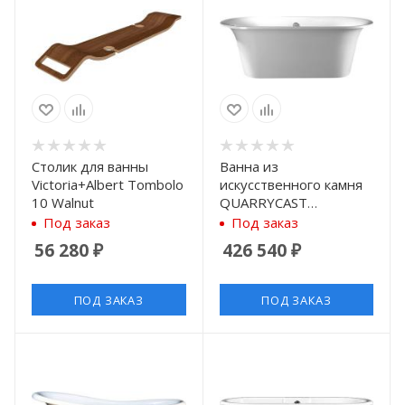
Столик для ванны
Ванна из
Victoria+Albert Tombolo
искусственного камня
10 Walnut
QUARRYCAST
Victoria+Albert Monaco
Под заказ
Под заказ
MON-N-SW-OF 174x80
56 280
₽
426 540
₽
см
ПОД ЗАКАЗ
ПОД ЗАКАЗ