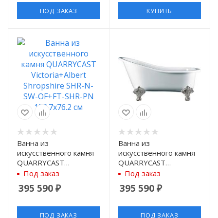
ПОД ЗАКАЗ
КУПИТЬ
Ванна из
Ванна из
искусственного камня
искусственного камня
QUARRYCAST
QUARRYCAST
Victoria+Albert
Victoria+Albert
Под заказ
Под заказ
Shropshire SHR-N-SW-
Shropshire SHR-N-SW-
395 590
₽
395 590
₽
OF+FT-SHR-PN
OF+FT-SHR-BN
153.7x76.2 см
153.7x76.2 см
ПОД ЗАКАЗ
ПОД ЗАКАЗ