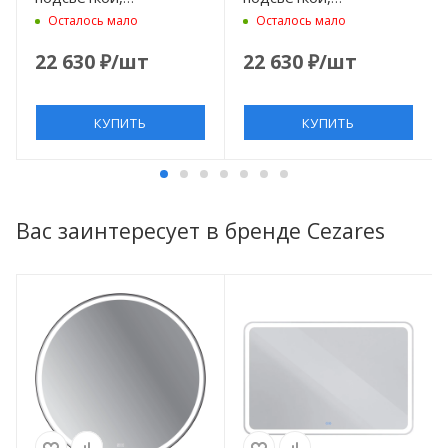
антизапотеванием, Blu
антизапотеванием,
Осталось мало
Осталось мало
Petrolio
Grigio Nuvola
22 630
₽
/шт
22 630
₽
/шт
КУПИТЬ
КУПИТЬ
Вас заинтересует в бренде Cezares