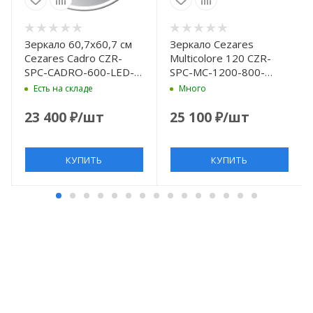
Зеркало 60,7x60,7 см
Зеркало Cezares
Cezares Cadro CZR-
Multicolore 120 CZR-
SPC-CADRO-600-LED-
SPC-MC-1200-800-
TCH-WARM
RGB-TCH с подсветкой
Есть на складе
Много
с сенсорным
выключателем и
23 400
₽
/шт
25 100
₽
/шт
функцией памяти
КУПИТЬ
КУПИТЬ