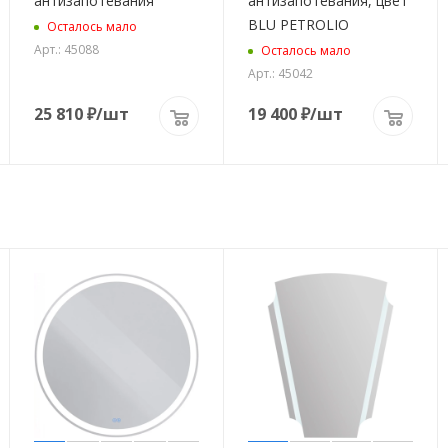
антизапотевания
антизапотевания, цвет
BLU PETROLIO
Осталось мало
Арт.: 45088
Осталось мало
Арт.: 45042
25 810
₽
/шт
19 400
₽
/шт