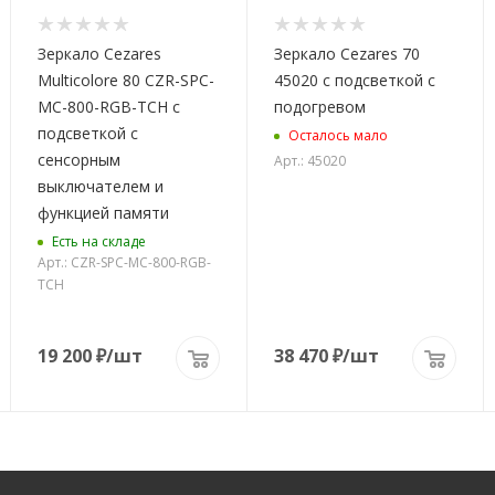
Зеркало Cezares
Зеркало Cezares 70
Multicolore 80 CZR-SPC-
45020 с подсветкой с
MC-800-RGB-TCH с
подогревом
подсветкой с
Осталось мало
сенсорным
Арт.: 45020
выключателем и
функцией памяти
Есть на складе
Арт.: CZR-SPC-MC-800-RGB-
TCH
19 200
₽
/шт
38 470
₽
/шт