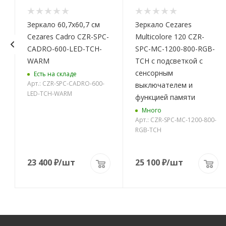
S
Зеркало 60,7x60,7 см
Зеркало Cezares
Cezares Cadro CZR-SPC-
Multicolore 120 CZR-
CADRO-600-LED-TCH-
SPC-MC-1200-800-RGB-
WARM
TCH с подсветкой с
сенсорным
Есть на складе
Арт.: CZR-SPC-CADRO-600-
выключателем и
LED-TCH-WARM
функцией памяти
Много
Арт.: CZR-SPC-MC-1200-800-
RGB-TCH
23 400
₽
/шт
25 100
₽
/шт