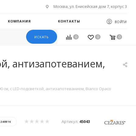
Москва, ул. Енисейская дом 7, корпус 3
КОМПАНИЯ
КОНТАКТЫ
ВОЙТИ
0
0
0
ИСКАТЬ
кой, антизапотеванием,
90 см, с LED-подсветкой, антизапотеванием, Bianco Opaco
Артикул:
45043
:
240816