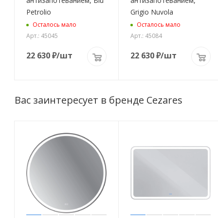
антизапотеванием, Blu
антизапотеванием,
Petrolio
Grigio Nuvola
Осталось мало
Осталось мало
Арт.: 45045
Арт.: 45084
22 630
₽
/шт
22 630
₽
/шт
Вас заинтересует в бренде Cezares