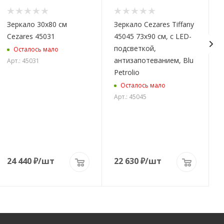
Зеркало 30x80 см
Зеркало Cezares Tiffany
Cezares 45031
45045 73x90 см, с LED-
подсветкой,
Осталось мало
антизапотеванием, Blu
Арт.: 45031
Petrolio
Осталось мало
Арт.: 45045
А
24 440
₽
/шт
22 630
₽
/шт