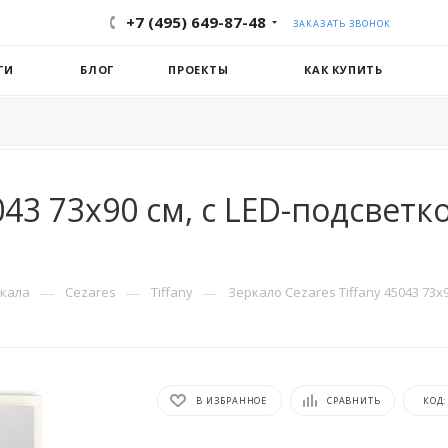
+7 (495) 649-87-48
ЗАКАЗАТЬ ЗВОНОК
ГИ
БЛОГ
ПРОЕКТЫ
КАК КУПИТЬ
5043 73x90 см, с LED-подсвет
—
—
—
кала
Cezares
Tiffany
Зеркало Cezares Tiffany 45043 73x
В ИЗБРАННОЕ
СРАВНИТЬ
КОД