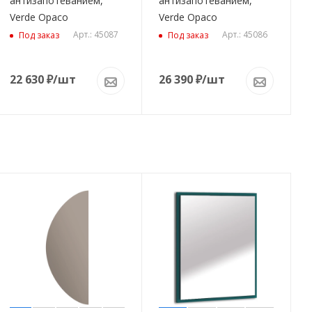
антизапотеванием,
антизапотеванием,
Verde Opaco
Verde Opaco
Арт.: 45087
Арт.: 45086
Под заказ
Под заказ
22 630
₽
/шт
26 390
₽
/шт