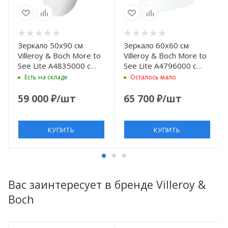
Зеркало 50х90 см
Зеркало 60х60 см
Villeroy & Boch More to
Villeroy & Boch More to
See Lite A4835000 с
See Lite A4796000 с
LED подсветкой,
LED подсветкой,
Есть на складе
Осталось мало
выключатель
выключатель
сенсорный, белый
сенсорный, белый
59 000
₽
/шт
65 700
₽
/шт
КУПИТЬ
КУПИТЬ
Вас заинтересует в бренде Villeroy &
Boch