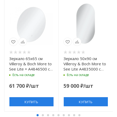
Зеркало 65х65 см
Зеркало 50х90 см
Villeroy & Boch More to
Villeroy & Boch More to
See Lite + A4846500 с
See Lite A4835000 с
LED подсветкой,
LED подсветкой,
Есть на складе
Есть на складе
выключатель
выключатель
сенсорный, белый
сенсорный, белый
61 700
₽
/шт
59 000
₽
/шт
КУПИТЬ
КУПИТЬ