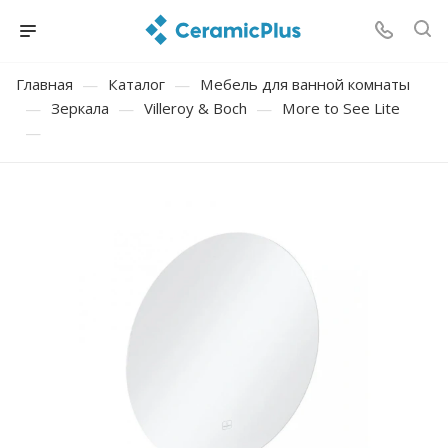
Главная
—
Каталог
—
Мебель для ванной комнаты
—
Зеркала
—
Villeroy & Boch
—
More to See Lite
—