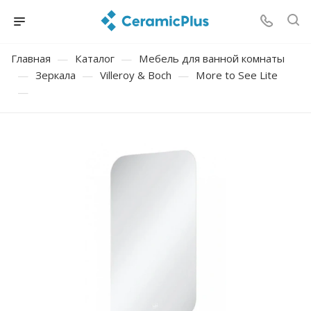
Главная
—
Каталог
—
Мебель для ванной комнаты
—
Зеркала
—
Villeroy & Boch
—
More to See Lite
—