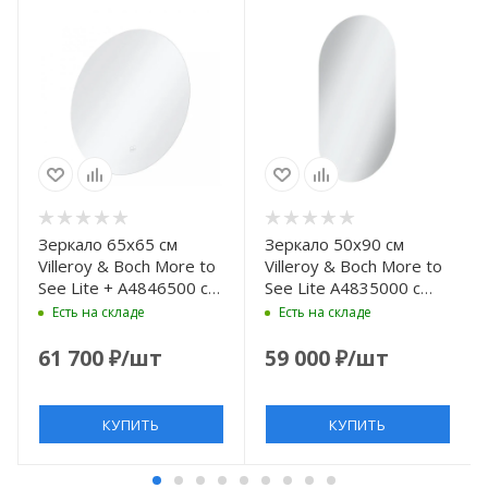
Зеркало 65х65 см
Зеркало 50х90 см
Villeroy & Boch More to
Villeroy & Boch More to
See Lite + A4846500 с
See Lite A4835000 с
LED подсветкой,
LED подсветкой,
Есть на складе
Есть на складе
выключатель
выключатель
сенсорный, белый
сенсорный, белый
61 700
₽
/шт
59 000
₽
/шт
КУПИТЬ
КУПИТЬ