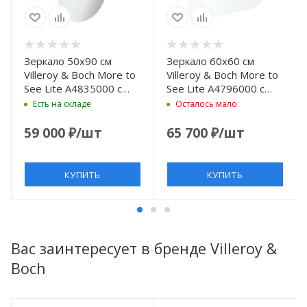
Зеркало 50х90 см
Зеркало 60х60 см
Villeroy & Boch More to
Villeroy & Boch More to
See Lite A4835000 с
See Lite A4796000 с
LED подсветкой,
LED подсветкой,
Есть на складе
Осталось мало
выключатель
выключатель
сенсорный, белый
сенсорный, белый
59 000
₽
/шт
65 700
₽
/шт
КУПИТЬ
КУПИТЬ
Вас заинтересует в бренде Villeroy &
Boch