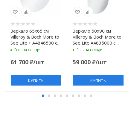
Зеркало 65х65 см
Зеркало 50х90 см
Villeroy & Boch More to
Villeroy & Boch More to
See Lite + A4846500 с
See Lite A4835000 с
LED подсветкой,
LED подсветкой,
Есть на складе
Есть на складе
выключатель
выключатель
сенсорный, белый
сенсорный, белый
61 700
₽
/шт
59 000
₽
/шт
КУПИТЬ
КУПИТЬ