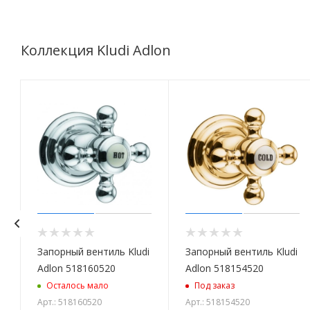
Коллекция Kludi Adlon
i
Запорный вентиль Kludi
Запорный вентиль Kludi
Adlon 518160520
Adlon 518154520
Осталось мало
Под заказ
Арт.: 518160520
Арт.: 518154520