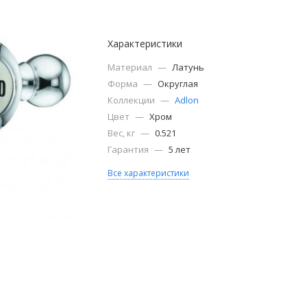
Характеристики
Материал
—
Латунь
Форма
—
Округлая
Коллекции
—
Adlon
Цвет
—
Хром
Вес, кг
—
0.521
Гарантия
—
5 лет
Все характеристики