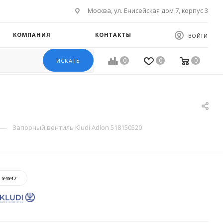
Москва, ул. Енисейская дом 7, корпус 3
КОМПАНИЯ
КОНТАКТЫ
ВОЙТИ
0
0
0
ИСКАТЬ
—
Запорный вентиль Kludi Adlon 518150520
:
94947