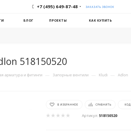
+7 (495) 649-87-48
ЗАКАЗАТЬ ЗВОНОК
ГИ
БЛОГ
ПРОЕКТЫ
КАК КУПИТЬ
dlon 518150520
—
—
—
я арматура и фитинги
Запорные вентили
Kludi
Adlon
В ИЗБРАННОЕ
СРАВНИТЬ
КОД
Артикул:
518150520