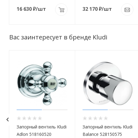
16 630
₽
/шт
32 170
₽
/шт
Вас заинтересует в бренде Kludi
i
Запорный вентиль Kludi
Запорный вентиль Kludi
Adlon 518160520
Balance 528150575