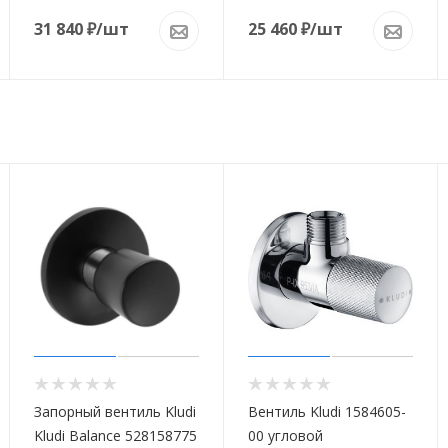
31 840
₽
/шт
25 460
₽
/шт
Запорный вентиль Kludi
Вентиль Kludi 1584605-
Kludi Balance 528158775
00 угловой