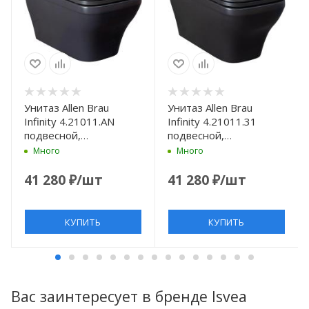
Унитаз Allen Brau
Унитаз Allen Brau
Infinity 4.21011.AN
Infinity 4.21011.31
подвесной,
подвесной,
безободковый, без
безободковый, без
Много
Много
сиденья, цвет
сиденья, цвет черный
антрацит
матовый
41 280
₽
/шт
41 280
₽
/шт
КУПИТЬ
КУПИТЬ
Вас заинтересует в бренде Isvea