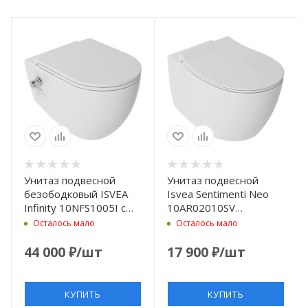
Унитаз подвесной
Унитаз подвесной
безободковый ISVEA
Isvea Sentimenti Neo
Infinity 10NFS1005I с
10AR02010SV
функцией биде цвет
безободковый, белый
Осталось мало
Осталось мало
белый
глянец
44 000
₽
/шт
17 900
₽
/шт
КУПИТЬ
КУПИТЬ