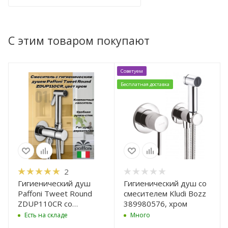
С этим товаром покупают
Советуем
Бесплатная доставка
2
Гигиенический душ
Гигиенический душ со
Paffoni Tweet Round
смесителем Kludi Bozz
ZDUP110CR со
389980576, хром
смесителем, хром
Есть на складе
Много
глянцевый