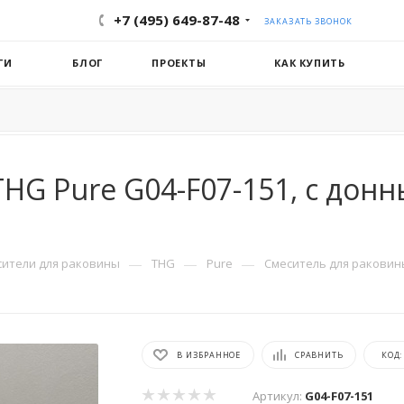
+7 (495) 649-87-48
ЗАКАЗАТЬ ЗВОНОК
ГИ
БЛОГ
ПРОЕКТЫ
КАК КУПИТЬ
HG Pure G04-F07-151, с донн
—
—
—
сители для раковины
THG
Pure
Смеситель для раковины 
В ИЗБРАННОЕ
СРАВНИТЬ
КОД
Артикул:
G04-F07-151