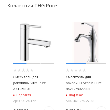
Коллекция THG Pure
Смеситель для
Смеситель для
раковины Vitra Pure
раковины Schein Pure
A41260EXP
46217/8027001
Под заказ
Под заказ
Арт.: A41260EXP
Арт.: 46217/8027001