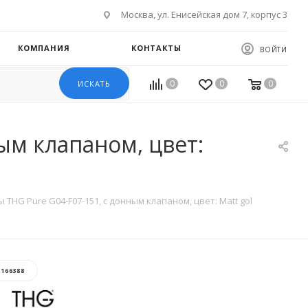
Москва, ул. Енисейская дом 7, корпус 3
КОМПАНИЯ
КОНТАКТЫ
ВОЙТИ
0
0
0
ИСКАТЬ
ым клапаном, цвет:
THG Pure G04-F07-151, с донным клапаном, цвет: Matt gol
:
166388