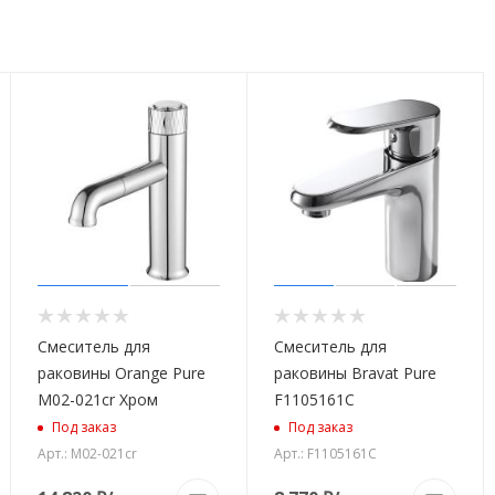
Смеситель для
Смеситель для
раковины Orange Pure
раковины Bravat Pure
M02-021cr Хром
F1105161C
Под заказ
Под заказ
Арт.: M02-021cr
Арт.: F1105161C