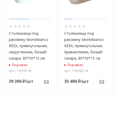
Столешница под
Столешница под
раковину Montebianco
раковину Montebianco
REEX, прямоугольная,
REEX, прямоугольная,
закругленная, белый/
правая/левая, белый/
сахара, 80*50*15 см
сахара, 80*50*15 см
Под заказ
Под заказ
Арт.: 135597-W
Арт.: 135592L-W
39 390
₽
/шт
35 490
₽
/шт