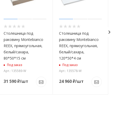
Столешница под
Столешница под
раковину Montebianco
раковину Montebianco
REEX, прямоугольная,
REEX, прямоугольная,
белый/сахара,
белый/сахара,
80*50*15 см
120*50*4 см
Под заказ
Под заказ
Арт.: 135589-W
Арт.: 135578-W
31 590
₽
/шт
24 960
₽
/шт