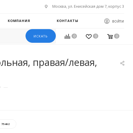
Москва, ул. Енисейская дом 7, корпус 3
КОМПАНИЯ
КОНТАКТЫ
ВОЙТИ
0
0
0
ИСКАТЬ
льная, правая/левая,
—
o
:
75462