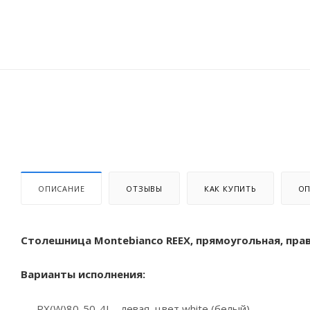
ОПИСАНИЕ
ОТЗЫВЫ
КАК КУПИТЬ
ОП
Столешница Montebianco REEX, прямоугольная, прав
Варианты исполнения:
RX(W)80-50-4L - левая, цвет white (белый)