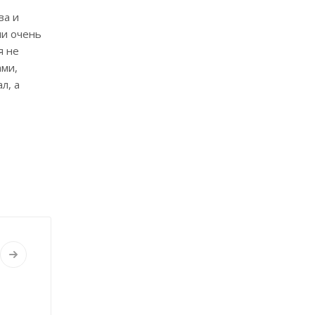
ва и
ни очень
я не
ами,
л, а