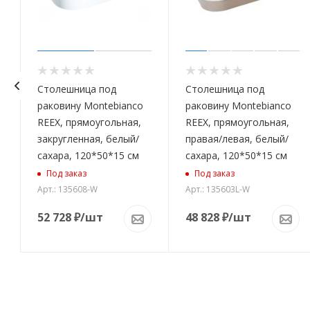
Столешница под
Столешница под
раковину Montebianco
раковину Montebianco
REEX, прямоугольная,
REEX, прямоугольная,
закругленная, белый/
правая/левая, белый/
сахара, 120*50*15 см
сахара, 120*50*15 см
Под заказ
Под заказ
Арт.: 135608-W
Арт.: 135603L-W
52 728
₽
/шт
48 828
₽
/шт