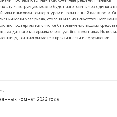
инами, поставляются нами как конечные решения, являясь
всю эту конструкцию можно будет изготовить без единого ш
тойчивы к высоким температурам и повышенной влажности. О
игиеничности материала, столешница из искусственного камн
гкостью подвергаются очистке бытовыми чистящими средств
ица из данного материала очень удобны в монтаже. Их вес ма
олешницу, Вы выигрываете в практичности и оформлении.
2026
ванных комнат 2026 года