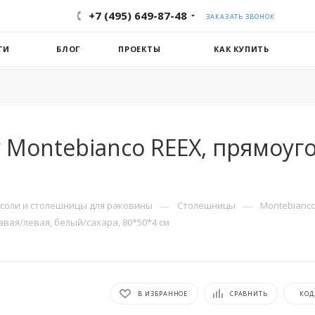
+7 (495) 649-87-48
ЗАКАЗАТЬ ЗВОНОК
ГИ
БЛОГ
ПРОЕКТЫ
КАК КУПИТЬ
Montebianco REEX, прямоуго
—
—
соли и столешницы для раковины
Столешницы
Montebianc
вая/левая, белый/сахара, 80*50*4 см
В ИЗБРАННОЕ
СРАВНИТЬ
КОД