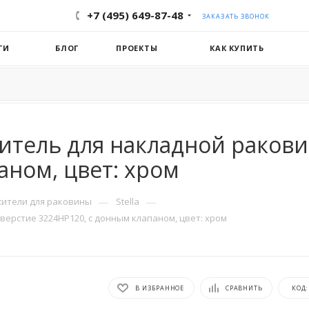
+7 (495) 649-87-48
ЗАКАЗАТЬ ЗВОНОК
ГИ
БЛОГ
ПРОЕКТЫ
КАК КУПИТЬ
ситель для накладной ракови
аном, цвет: хром
—
—
сители для раковины
Stella
тверстие 3224HP120, с донным клапаном, цвет: хром
В ИЗБРАННОЕ
СРАВНИТЬ
КОД