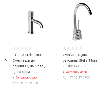
STELLA Stella Sirius
Смеситель для
Смеситель для
раковины Stella Titian
раковины, на 1 отв.,
TT 00117 CR00
цвет: хром
Осталось мало
о
Арт.: TT 00117 CR00
Осталось мало
Арт.: SR00100CR00