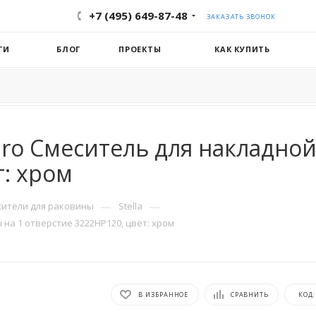
+7 (495) 649-87-48
ЗАКАЗАТЬ ЗВОНОК
ГИ
БЛОГ
ПРОЕКТЫ
КАК КУПИТЬ
dro Смеситель для накладной
т: хром
—
—
сители для раковины
Stella
 на 1 отверстие 3222HP120, цвет: хром
В ИЗБРАННОЕ
СРАВНИТЬ
КОД