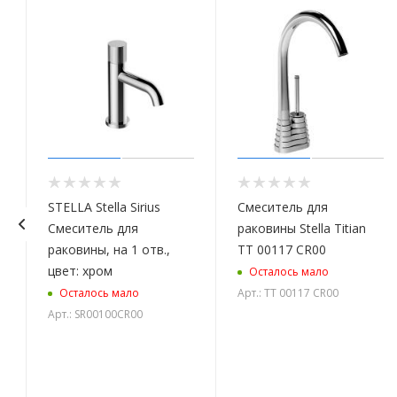
STELLA Stella Sirius
Смеситель для
Смеситель для
раковины Stella Titian
раковины, на 1 отв.,
TT 00117 CR00
цвет: хром
Осталось мало
о
Арт.: TT 00117 CR00
Осталось мало
Арт.: SR00100CR00