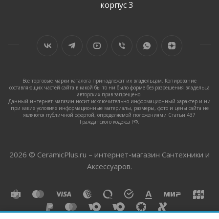
корпус 3
Все торговые марки каталога принадлежат их владельцам. Копирование
составляющих частей сайта в какой бы то ни было форме без разрешения владельца
авторских прав запрещено.
Данный интернет-магазин носит исключительно информационный характер и ни
при каких условиях информационные материалы, размеры, фото и цены сайта не
являются публичной офертой, определяемой положениями Статьи 437
Гражданского кодекса РФ.
2026 © CeramicPlus.ru – интернет-магазин Сантехники и
Аксессуаров.