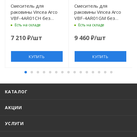
Смеситель для
Смеситель для
раковины Vincea Arco
раковины Vincea Arco
VBF-4AR01CH без
VBF-4AR01GM без
донного клапана, хром
донного клапана,
Есть на складе
Есть на складе
вороненая сталь
7 210
₽
/шт
9 460
₽
/шт
КУПИТЬ
КУПИТЬ
КАТАЛОГ
АКЦИИ
УСЛУГИ