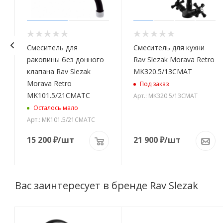
Смеситель для
Смеситель для кухни
раковины без донного
Rav Slezak Morava Retro
клапана Rav Slezak
MK320.5/13CMAT
Morava Retro
Под заказ
MK101.5/21CMATC
Арт.: MK320.5/13CMAT
Осталось мало
Арт.: MK101.5/21CMATC
15 200
₽
/шт
21 900
₽
/шт
Вас заинтересует в бренде Rav Slezak