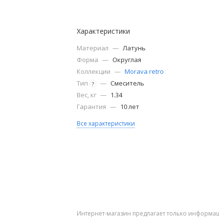
Характеристики
Материал
—
Латунь
Форма
—
Округлая
Коллекции
—
Morava retro
Тип
—
Смеситель
?
Вес, кг
—
1.34
Гарантия
—
10 лет
Все характеристики
Интернет-магазин предлагает только информац