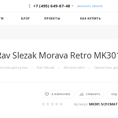
+7 (495) 649-87-48
ЗАКАЗАТЬ ЗВОНОК
ГИ
БЛОГ
ПРОЕКТЫ
КАК КУПИТЬ
av Slezak Morava Retro MK3
—
—
—
ители для кухни
Rav Slezak
Morava retro
Смеситель для
В ИЗБРАННОЕ
СРАВНИТЬ
КОД
Артикул:
MK301.5/21CMAT