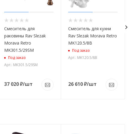
Смеситель для
Смеситель для кухни
раковины Rav Slezak
Rav Slezak Morava Retro
Morava Retro
MK120.5/8B
MK301.5/29SM
Под заказ
Арт.: MK120.5/8B
Под заказ
Арт.: MK301.5/29SM
37 020
₽
/шт
26 610
₽
/шт