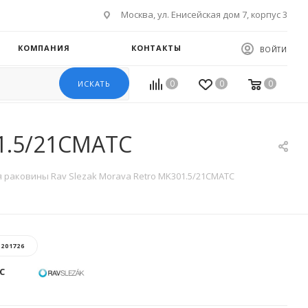
Москва, ул. Енисейская дом 7, корпус 3
КОМПАНИЯ
КОНТАКТЫ
ВОЙТИ
0
0
0
ИСКАТЬ
01.5/21CMATC
 раковины Rav Slezak Morava Retro MK301.5/21CMATC
:
201726
C