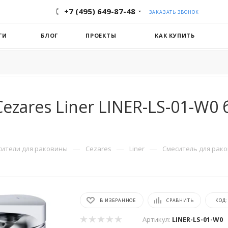
+7 (495) 649-87-48
ЗАКАЗАТЬ ЗВОНОК
ГИ
БЛОГ
ПРОЕКТЫ
КАК КУПИТЬ
zares Liner LINER-LS-01-W0 
—
—
—
сители для раковины
Cezares
Liner
Смеситель для раков
В ИЗБРАННОЕ
СРАВНИТЬ
КОД
Артикул:
LINER-LS-01-W0