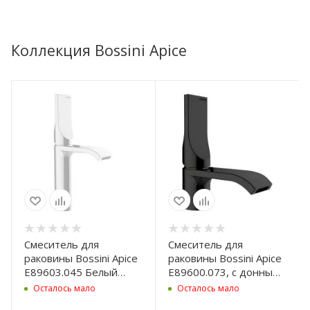
Коллекция Bossini Apice
Смеситель для
Смеситель для
раковины Bossini Apice
раковины Bossini Apice
E89603.045 Белый
E89600.073, с донным
матовый
клапаном, черный
Осталось мало
Осталось мало
матовый