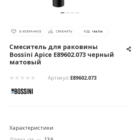
В ИЗБРАННОЕ
СРАВНИТЬ
КОД:
184736
Смеситель для раковины
Bossini Apice E89602.073 черный
матовый
Артикул:
E89602.073
Характеристики
Длина, см
—
13.6