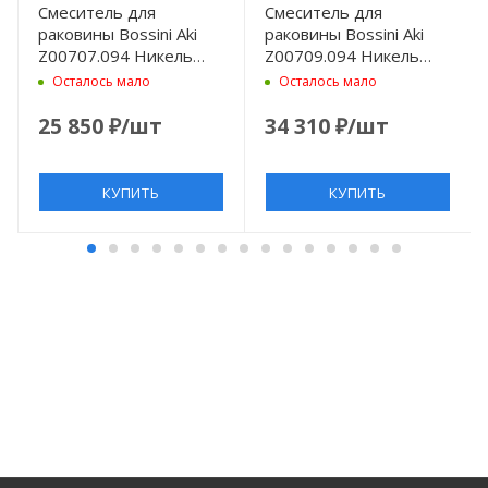
Смеситель для
Смеситель для
раковины Bossini Aki
раковины Bossini Aki
Z00707.094 Никель
Z00709.094 Никель
шлифованный
шлифованный
Осталось мало
Осталось мало
25 850
₽
/шт
34 310
₽
/шт
КУПИТЬ
КУПИТЬ