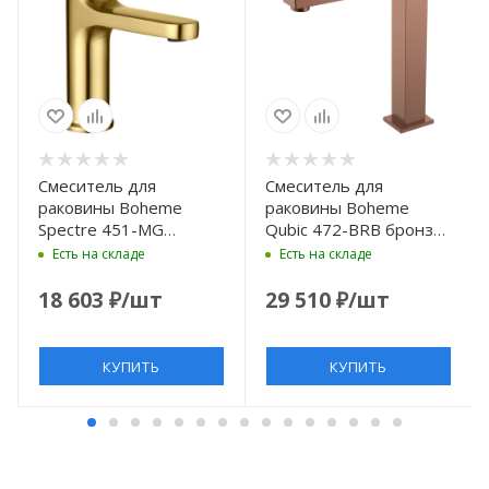
Смеситель для
Смеситель для
раковины Boheme
раковины Boheme
Spectre 451-MG
Qubic 472-BRB бронза
золотой матовый
матовая
Есть на складе
Есть на складе
18 603
₽
/шт
29 510
₽
/шт
КУПИТЬ
КУПИТЬ