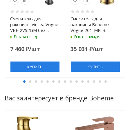
Смеситель для
Смеситель для
раковины Vincea Vogue
раковины Boheme
VBF-2VS2GM без
Vogue 201-MR-B
донного клапана,
Бронза
Есть на складе
Есть на складе
вороненая сталь
7 460
₽
/шт
35 031
₽
/шт
КУПИТЬ
КУПИТЬ
Вас заинтересует в бренде Boheme