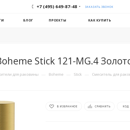
+7 (495) 649-87-48
ЗАКАЗАТЬ ЗВОНОК
ГИ
БЛОГ
ПРОЕКТЫ
КАК КУПИТЬ
oheme Stick 121-MG.4 Золот
—
—
—
сители для раковины
Boheme
Stick
Смеситель для рако
В ИЗБРАННОЕ
СРАВНИТЬ
КОД