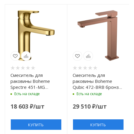
Смеситель для
Смеситель для
раковины Boheme
раковины Boheme
Spectre 451-MG
Qubic 472-BRB бронза
золотой матовый
матовая
Есть на складе
Есть на складе
18 603
₽
/шт
29 510
₽
/шт
КУПИТЬ
КУПИТЬ