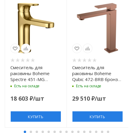
Смеситель для
Смеситель для
раковины Boheme
раковины Boheme
Spectre 451-MG
Qubic 472-BRB бронза
золотой матовый
матовая
Есть на складе
Есть на складе
18 603
₽
/шт
29 510
₽
/шт
КУПИТЬ
КУПИТЬ