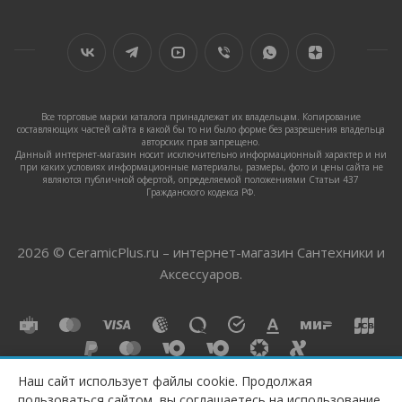
Все торговые марки каталога принадлежат их владельцам. Копирование
составляющих частей сайта в какой бы то ни было форме без разрешения владельца
авторских прав запрещено.
Данный интернет-магазин носит исключительно информационный характер и ни
при каких условиях информационные материалы, размеры, фото и цены сайта не
являются публичной офертой, определяемой положениями Статьи 437
Гражданского кодекса РФ.
2026 © CeramicPlus.ru – интернет-магазин Сантехники и
Аксессуаров.
Наш сайт использует файлы cookie. Продолжая
пользоваться сайтом, вы соглашаетесь на использование
КУПИТЬ