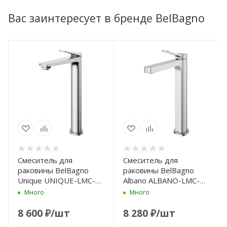
Вас заинтересует в бренде BelBagno
Смеситель для
Смеситель для
раковины BelBagno
раковины BelBagno
Unique UNIQUE-LMC-
Albano ALBANO-LMC-
CRM-W0 без донного
CRM-W0 без донного
Много
Много
клапана, хром
клапана, хром
8 600
₽
/шт
8 280
₽
/шт