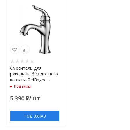
Смеситель для
раковины без донного
клапана BelBagno
Tiffani TIF-LVM-CRM
Под заказ
5 390
₽
/шт
ПОД ЗАКАЗ