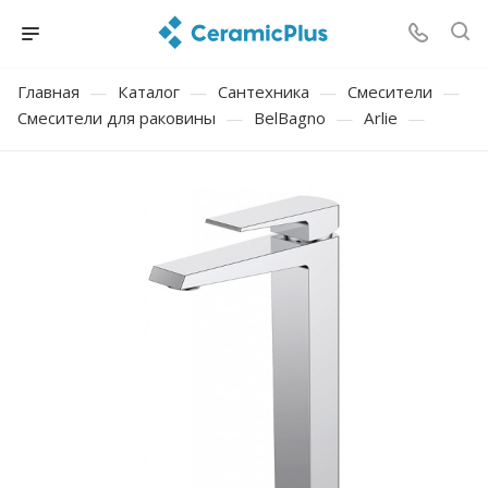
Главная
—
Каталог
—
Сантехника
—
Смесители
—
Смесители для раковины
—
BelBagno
—
Arlie
—