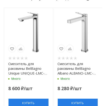
Смеситель для
Смеситель для
раковины BelBagno
раковины BelBagno
Unique UNIQUE-LMC-
Albano ALBANO-LMC-
CRM-W0 без донного
CRM-W0 без донного
Много
Много
клапана, хром
клапана, хром
8 600
₽
/шт
8 280
₽
/шт
КУПИТЬ
КУПИТЬ