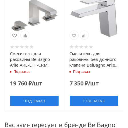
Смеситель для
Смеситель для
раковины BelBagno
раковины без донного
Arlie ARL-LTF-CRM
клапана BelBagno Arlie
Хром
ARL-LVM-CRM
Под заказ
Под заказ
19 760
₽
/шт
7 350
₽
/шт
ПОД ЗАКАЗ
ПОД ЗАКАЗ
Вас заинтересует в бренде BelBagno