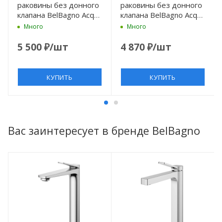
раковины без донного
раковины без донного
клапана BelBagno Acqua
клапана BelBagno Acqua
ACQUA-LVM-NERO
ACQUA-LVM-CRM
Много
Много
5 500
₽
/шт
4 870
₽
/шт
КУПИТЬ
КУПИТЬ
Вас заинтересует в бренде BelBagno