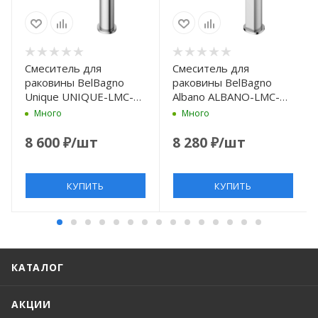
Смеситель для
Смеситель для
раковины BelBagno
раковины BelBagno
Unique UNIQUE-LMC-
Albano ALBANO-LMC-
CRM-W0 без донного
CRM-W0 без донного
Много
Много
клапана, хром
клапана, хром
8 600
₽
/шт
8 280
₽
/шт
КУПИТЬ
КУПИТЬ
КАТАЛОГ
АКЦИИ