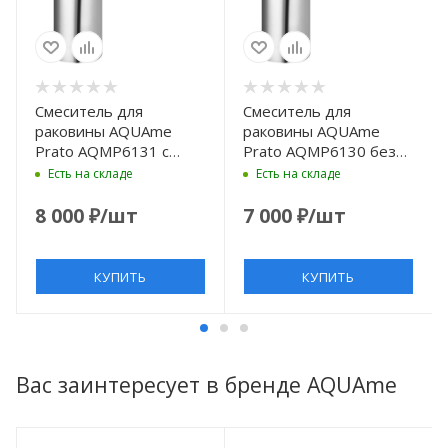
Смеситель для
Смеситель для
раковины AQUAme
раковины AQUAme
Prato AQMP6131 с
Prato AQMP6130 без
донным клапаном,
донного клапана, хром
Есть на складе
Есть на складе
хром
8 000
₽
/шт
7 000
₽
/шт
КУПИТЬ
КУПИТЬ
Вас заинтересует в бренде AQUAme