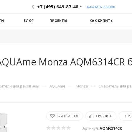
+7 (495) 649-87-48
ЗАКАЗАТЬ ЗВОНОК
ГИ
БЛОГ
ПРОЕКТЫ
КАК КУПИТЬ
AQUAme Monza AQM6314CR бе
—
—
—
сители для раковины
AQUAme
Monza
Смеситель для р
В ИЗБРАННОЕ
СРАВНИТЬ
КОД
Артикул:
AQM6314CR