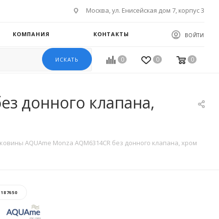
Москва, ул. Енисейская дом 7, корпус 3
КОМПАНИЯ
КОНТАКТЫ
ВОЙТИ
0
0
0
ИСКАТЬ
з донного клапана,
аковины AQUAme Monza AQM6314CR без донного клапана, хром
:
187650