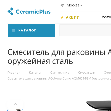
Москва
АКЦИИ
УСЛУ
КАТАЛОГ
Смеситель для раковины
оружейная сталь
—
—
—
—
Главная
Каталог
Сантехника
Смесители
Сме
Смеситель для раковины AQUAme Como AQM6514GM без донного 