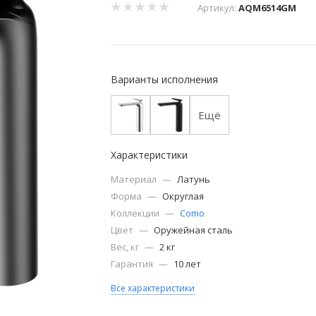
Артикул:
AQM6514GM
Варианты исполнения
Ещё
Характеристики
Материал
—
Латунь
Форма
—
Округлая
Коллекции
—
Como
Цвет
—
Оружейная сталь
Вес, кг
—
2 кг
Гарантия
—
10 лет
Все характеристики