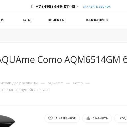
+7 (495) 649-87-48
ЗАКАЗАТЬ ЗВОНОК
ГИ
БЛОГ
ПРОЕКТЫ
КАК КУПИТЬ
 AQUAme Como AQM6514GM бе
—
—
—
сители для раковины
AQUAme
Como
клапана, оружейная сталь
В ИЗБРАННОЕ
СРАВНИТЬ
КОД