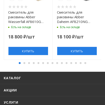
Смеситель для
Смеситель для
раковины Abber
раковины Abber
Wasserfall AF8610G
Daheim AF8210NG
золотой матовый
никель
Есть на складе
Есть на складе
18 800
₽
/шт
18 100
₽
/шт
КУПИТЬ
КУПИТЬ
КАТАЛОГ
АКЦИИ
УСЛУГИ