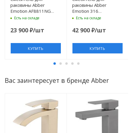
раковины Abber
раковины Abber
Emotion AF8811NG
Emotion 316
никель
AF8808BRG розовое
Есть на складе
Есть на складе
золото матовый
23 900
₽
/шт
42 900
₽
/шт
КУПИТЬ
КУПИТЬ
Вас заинтересует в бренде Abber