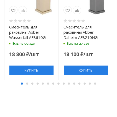
Смеситель для
Смеситель для
раковины Abber
раковины Abber
Wasserfall AF8610G
Daheim AF8210NG
золотой матовый
никель
Есть на складе
Есть на складе
18 800
₽
/шт
18 100
₽
/шт
КУПИТЬ
КУПИТЬ