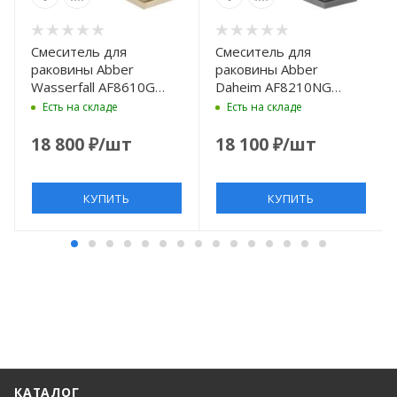
Смеситель для
Смеситель для
раковины Abber
раковины Abber
Wasserfall AF8610G
Daheim AF8210NG
золотой матовый
никель
Есть на складе
Есть на складе
18 800
₽
/шт
18 100
₽
/шт
КУПИТЬ
КУПИТЬ
КАТАЛОГ