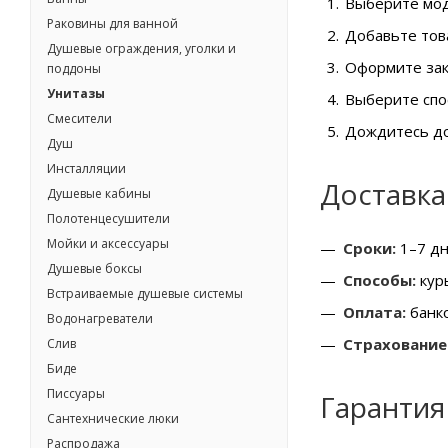
Выберите мод
Раковины для ванной
Добавьте това
Душевые ограждения, уголки и
Оформите зак
поддоны
Унитазы
Выберите спос
Смесители
Дождитесь до
Душ
Инсталляции
Доставка
Душевые кабины
Полотенцесушители
Мойки и аксессуары
Сроки:
1–7 дн
Душевые боксы
Способы:
курь
Встраиваемые душевые системы
Оплата:
банко
Водонагреватели
Страхование
Слив
Биде
Писсуары
Гарантия
Сантехнические люки
Распродажа