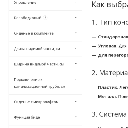
Как выбр
Управление
Sanitana (
3
)
SantiLine (
19
)
Безободковый
?
1. Тип кон
TECE (
48
)
Сиденье в комплекте
TECEspring (
1
)
Стандартная
Timo (
1
)
Угловая.
Для 
Длина видимой части, см
Villeroy & Boch (
8
)
Для перегор
VitrA (
7
)
Ширина видимой части, см
2. Материа
Подключение к
канализационной трубе, см
Пластик.
Лёгк
Металл.
Повы
Сиденье с микролифтом
3. Система
Функция биде