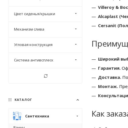
Villeroy & Bo
Цвет сиденья/крышки
Alcaplast (Че
Cersanit (По
Механизм слива
Преимуще
Угловая конструкция
Широкий вы
Система антивсплеск
Гарантия.
Офи
Доставка.
По
Монтаж.
Пред
Консультаци
КАТАЛОГ
Как зака
Сантехника
Ванны