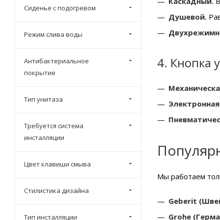
Каскадный.
В
Сиденье с подогревом
Душевой.
Рав
Двухрежимн
Режим слива воды
4. Кнопка 
Антибактериальное
покрытие
Механическа
Тип унитаза
Электронная
Пневматичес
Требуется система
инсталляции
Популярн
Цвет клавиши смыва
Мы работаем тол
Стилистика дизайна
Geberit (Шве
Grohe (Герма
Тип инсталляции