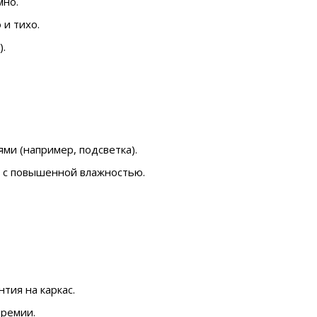
мно.
и тихо.
).
ми (например, подсветка).
й с повышенной влажностью.
тия на каркас.
премии.