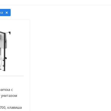
xa
amixa с
 унитазом
700, клавиша