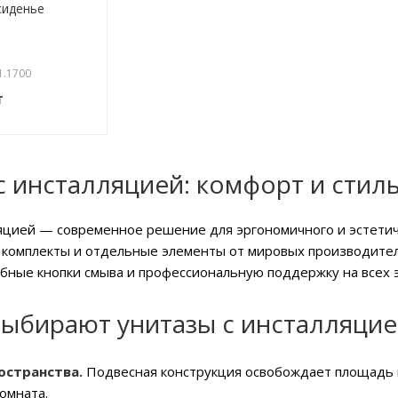
сиденье
1.1700
т
с инсталляцией: комфорт и стил
яцией — современное решение для эргономичного и эстетично
 комплекты и отдельные элементы от мировых производите
бные кнопки смыва и профессиональную поддержку на всех э
ыбирают унитазы с инсталляцие
остранства.
Подвесная конструкция освобождает площадь 
омната.