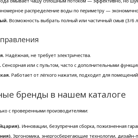
ода омывает чашу сплошным потоком — эффективно, но шу
номерное распределение воды по периметру — экономично 
ый.
Возможность выбрать полный или частичный смыв (3/6 л
управления
я.
Надёжная, не требует электричества.
.
Сенсорная или с пультом, часто с дополнительными функция
кая.
Работает от лёгкого нажатия, подходит для помещени
ые бренды в нашем каталоге
ько с проверенными производителями:
йцария).
Инновации, безупречная сборка, пожизненная гаран
ния).
Эргономика, энергосберегающие технологии, дизайн-