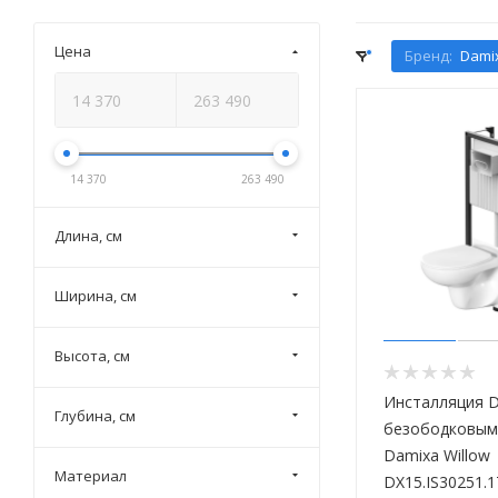
Цена
Бренд:
Dami
14 370
263 490
Длина, см
Ширина, см
Высота, см
Инсталляция D
Глубина, см
безободковым
Damixa Willow
Материал
DX15.IS30251.1