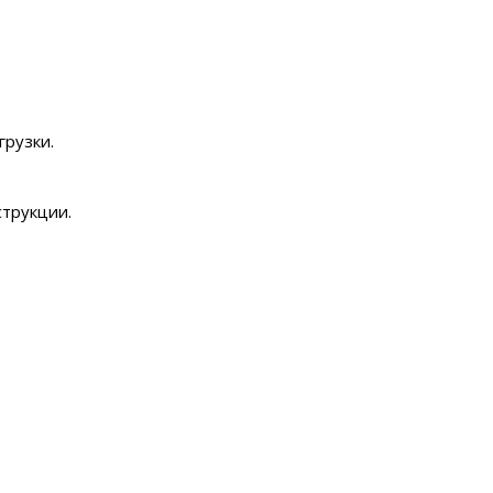
рузки.
трукции.