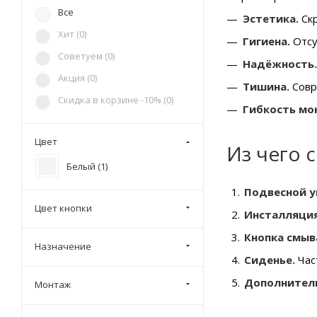
Cezares (
2
)
Все
Эстетика.
Скр
D&K (
16
)
Хит (
0
)
Гигиена.
Отсу
Damixa (
1
)
Советуем (
0
)
Надёжность.
Esbano (
1
)
Акция (
0
)
Тишина.
Совр
Geberit (
7
)
Скидка в корзине -10% (
0
)
Гибкость мо
Grohe (
5
)
Iddis (
8
)
Цвет
Из чего 
Ideal Standard (
39
)
Белый (
1
)
Jacob Delafon (
21
)
Подвесной у
Kerama Marazzi (
20
)
Цвет кнопки
Инсталляция
Laufen (
6
)
Кнопка смыв
Назначение
Lemark (
17
)
Сиденье.
Час
Point (
187
)
Дополнител
Монтаж
RGW (
1
)
Roca (
92
)