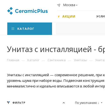
Москва
АКЦИИ
УСЛУ
КАТАЛОГ
Унитаз с инсталляцией - 
—
—
—
—
Главная
Каталог
Сантехника
Унитазы
Унита
Унитазы с инсталляцией — современное решение, при ко
уровень шума при наборе воды. Подвесная конструкция 
минималистично и идеально вписываются в любой интер
По умолчанию ↓
ФИЛЬТР