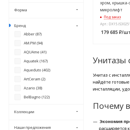
хром, крышка-
микролифт
Форма
Под заказ
Арт.: DX15.IS3025
Бренд
179 685
₽
/ш
Abber (
87
)
AM.PM (
94
)
AQUAme (
41
)
Унитазы 
Aquatek (
167
)
Aqueduto (
402
)
Унитаз с инсталл
ArtCeram (
2
)
найдёте готовые
Azario (
38
)
инсталляции, удо
BelBagno (
122
)
Почему в
Berges (
147
)
Коллекции
Ceramicanova (
43
)
Экономия пр
Cersanit (
2
)
Наши предложения
расширяется к