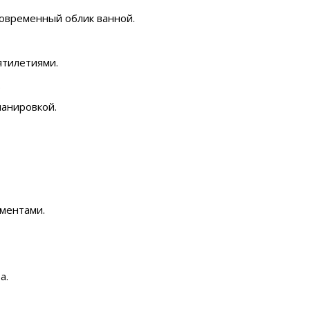
овременный облик ванной.
ятилетиями.
.
анировкой.
ементами.
а.