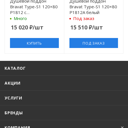
Душевой поддон
Душевой поддон
Bravat Type-S1 120×80
Bravat Type-S1 120×80
P1812 с
P1812A белый
антискользящим
Много
Под заказ
покрытием
15 020
₽
/шт
15 510
₽
/шт
КУПИТЬ
ПОД ЗАКАЗ
КАТАЛОГ
АКЦИИ
УСЛУГИ
БРЕНДЫ
КОМПАНИЯ