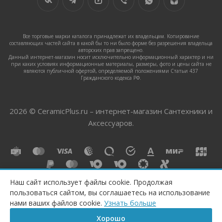
Все торговые марки каталога принадлежат их владельцам. Копирование
составляющих частей сайта в какой бы то ни было форме без разрешения владельца
авторских прав запрещено.
Данный интернет-магазин носит исключительно информационный характер и ни
при каких условиях информационные материалы, размеры, фото и цены сайта не
являются публичной офертой, определяемой положениями Статьи 437
Гражданского кодекса РФ.
2026 © CeramicPlus.ru – интернет-магазин Сантехники и
Аксессуаров.
Наш сайт использует файлы cookie. Продолжая
пользоваться сайтом, вы соглашаетесь на использование
нами ваших файлов cookie.
Узнать больше
Хорошо