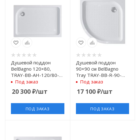
Душевой поддон
Душевой поддон
BelBagno 120×80,
90×90 см BelBagno
TRAY-BB-AH-120/80-
Tray TRAY-BB-R-90-
15-W-R
550-15-W с
Под заказ
Под заказ
антискользящим
20 300
₽
/шт
17 100
₽
/шт
покрытием, белый
ПОД ЗАКАЗ
ПОД ЗАКАЗ