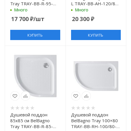
Tray TRAY-BB-R-95-
L TRAY-BB-AH-120/80-
550-15-W с
15-W-L белый
Много
Много
антискользящим
17 700
₽
/шт
20 300
₽
покрытием, белый
КУПИТЬ
КУПИТЬ
Душевой поддон
Душевой поддон
85x85 см BelBagno
BelBagno Tray 100×80
Tray TRAY-BB-R-85-
TRAY-BB-RH-100/80-