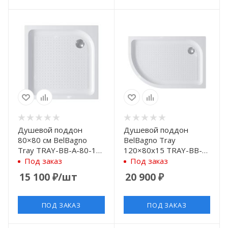
Душевой поддон
Душевой поддон
80×80 см BelBagno
BelBagno Tray
Tray TRAY-BB-A-80-15-
120×80x15 TRAY-BB-
W с антискользящим
RH-120/80-550-15-W-L
Под заказ
Под заказ
покрытием, белый
белый L с
15 100
₽
/шт
20 900
₽
антискользящим
покрытием
ПОД ЗАКАЗ
ПОД ЗАКАЗ