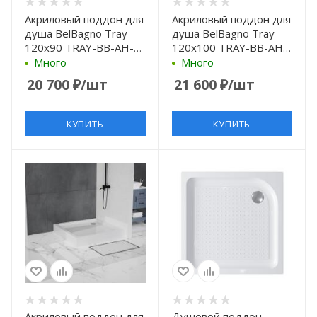
Акриловый поддон для
Акриловый поддон для
душа BelBagno Tray
душа BelBagno Tray
120x90 TRAY-BB-AH-
120x100 TRAY-BB-AH-
120/90-15-W Белый
120/100-15-W Белый
Много
Много
20 700
₽
/шт
21 600
₽
/шт
КУПИТЬ
КУПИТЬ
Акриловый поддон для
Душевой поддон