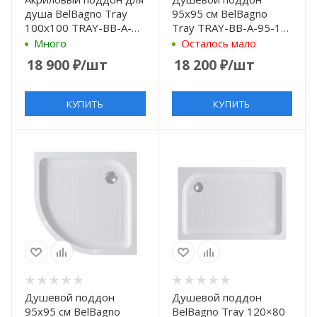
душа BelBagno Tray
95х95 см BelBagno
100x100 TRAY-BB-A-
Tray TRAY-BB-A-95-15-
100-15-W Белый
W с антискользящим
Много
Осталось мало
покрытием, белый
18 900
₽
/шт
18 200
₽
/шт
КУПИТЬ
КУПИТЬ
Душевой поддон
Душевой поддон
95x95 см BelBagno
BelBagno Tray 120×80