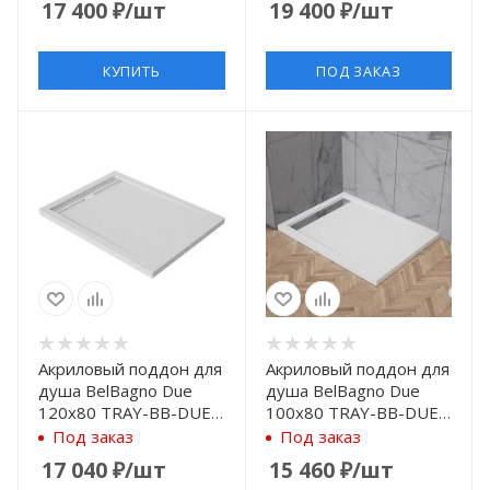
17 400
₽
/шт
19 400
₽
/шт
КУПИТЬ
ПОД ЗАКАЗ
Акриловый поддон для
Акриловый поддон для
душа BelBagno Due
душа BelBagno Due
120x80 TRAY-BB-DUE-
100x80 TRAY-BB-DUE-
AH-120/80-4-W0
AH-100/80-4-W0
Под заказ
Под заказ
Белый
Белый
17 040
₽
/шт
15 460
₽
/шт