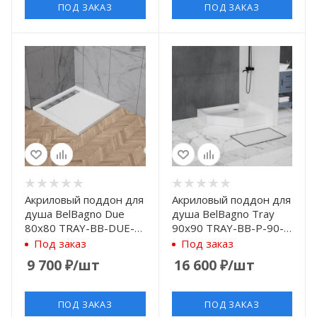
ПОД ЗАКАЗ
ПОД ЗАКАЗ
Акриловый поддон для
Акриловый поддон для
душа BelBagno Due
душа BelBagno Tray
80x80 TRAY-BB-DUE-A-
90x90 TRAY-BB-P-90-
80-4-W0 Белый
15-W Белый
Под заказ
Под заказ
9 700
₽
/шт
16 600
₽
/шт
ПОД ЗАКАЗ
ПОД ЗАКАЗ