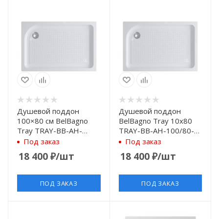
Душевой поддон
Душевой поддон
100×80 см BelBagno
BelBagno Tray 10х80
Tray TRAY-BB-AH-
TRAY-BB-AH-100/80-
100/80-15-W-L с
15-W-R
Под заказ
Под заказ
антискользящим
18 400
₽
/шт
18 400
₽
/шт
покрытием, белый
ПОД ЗАКАЗ
ПОД ЗАКАЗ