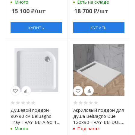
550-15-W с
550-15-W-L
Много
Есть на складе
антискользящим
15 100
₽
/шт
18 700
₽
/шт
покрытием, белый
КУПИТЬ
КУПИТЬ
Душевой поддон
Акриловый поддон для
90×90 см BelBagno
душа BelBagno Due
Tray TRAY-BB-A-90-15-
120x90 TRAY-BB-DUE-
W с антискользящим
AH-120/90-4-W0
Много
Под заказ
покрытием, белый
Белый