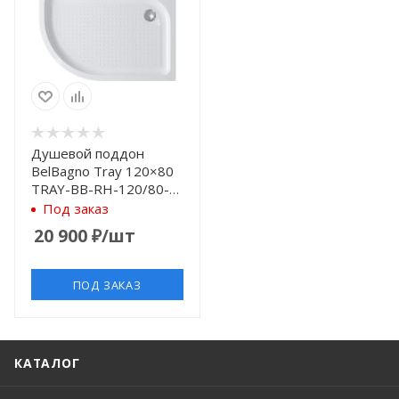
Душевой поддон
BelBagno Tray 120×80
TRAY-BB-RH-120/80-
550-15-W-R
Под заказ
20 900
₽
/шт
ПОД ЗАКАЗ
КАТАЛОГ