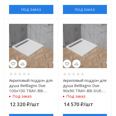
ПОД ЗАКАЗ
ПОД ЗАКАЗ
Акриловый поддон для
Акриловый поддон для
душа BelBagno Due
душа BelBagno Due
100x100 TRAY-BB-
90x90 TRAY-BB-DUE-A-
DUE-A-100-4-W0
90-4-W0 Белый
Под заказ
Под заказ
Белый
12 320
₽
/шт
14 570
₽
/шт