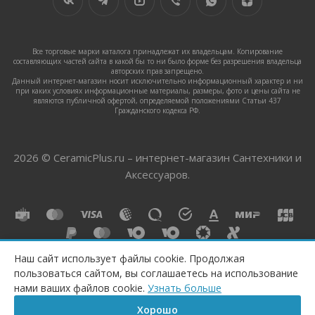
Все торговые марки каталога принадлежат их владельцам. Копирование
составляющих частей сайта в какой бы то ни было форме без разрешения владельца
авторских прав запрещено.
Данный интернет-магазин носит исключительно информационный характер и ни
при каких условиях информационные материалы, размеры, фото и цены сайта не
являются публичной офертой, определяемой положениями Статьи 437
Гражданского кодекса РФ.
2026 © CeramicPlus.ru – интернет-магазин Сантехники и
Аксессуаров.
Наш сайт использует файлы cookie. Продолжая
пользоваться сайтом, вы соглашаетесь на использование
нами ваших файлов cookie.
Узнать больше
Хорошо