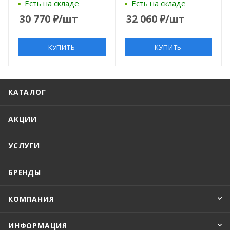
90x80 74T20 черный
100x90 74T22 черный
Есть на складе
Есть на складе
матовый
матовый
30 770
₽
/шт
32 060
₽
/шт
КУПИТЬ
КУПИТЬ
КАТАЛОГ
АКЦИИ
УСЛУГИ
БРЕНДЫ
КОМПАНИЯ
ИНФОРМАЦИЯ