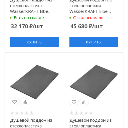
стеклопластика
стеклопластика
WasserKRAFT Elbe
WasserKRAFT Elbe
110x90 74T15 черный
140×90 74T36 черный
Есть на складе
Осталось мало
матовый
матовый
32 170
₽
/шт
45 680
₽
/шт
КУПИТЬ
КУПИТЬ
Душевой поддон из
Душевой поддон из
стеклопластика
стеклопластика