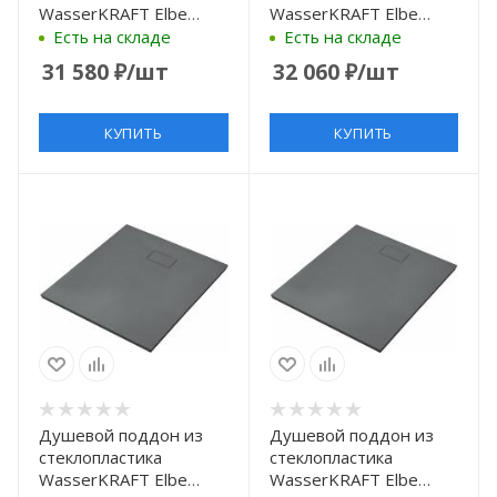
WasserKRAFT Elbe
WasserKRAFT Elbe
100×80 74T17 черный
110x80 74T14 черный
Есть на складе
Есть на складе
матовый
матовый
31 580
₽
/шт
32 060
₽
/шт
КУПИТЬ
КУПИТЬ
Душевой поддон из
Душевой поддон из
стеклопластика
стеклопластика
WasserKRAFT Elbe
WasserKRAFT Elbe