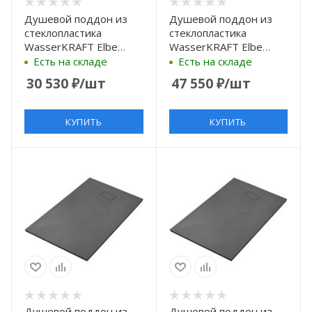
Душевой поддон из
Душевой поддон из
стеклопластика
стеклопластика
WasserKRAFT Elbe
WasserKRAFT Elbe
80×80 74T02 черный
140×100 74T37
Есть на складе
Есть на складе
матовый
черный матовый
30 530
₽
/шт
47 550
₽
/шт
КУПИТЬ
КУПИТЬ
Душевой поддон из
Душевой поддон из