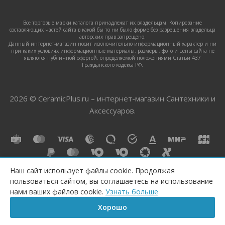
Все торговые марки каталога принадлежат их владельцам. Копирование
составляющих частей сайта в какой бы то ни было форме без разрешения владельца
авторских прав запрещено.
Данный интернет-магазин носит исключительно информационный характер и ни
при каких условиях информационные материалы, размеры, фото и цены сайта не
являются публичной офертой, определяемой положениями Статьи 437
Гражданского кодекса РФ.
2026 © CeramicPlus.ru – интернет-магазин Сантехники и
Аксессуаров.
Наш сайт использует файлы cookie. Продолжая
пользоваться сайтом, вы соглашаетесь на использование
нами ваших файлов cookie.
Узнать больше
Хорошо
Главная
Корзина
Сравнение
Каталог
Контакты
Бренд