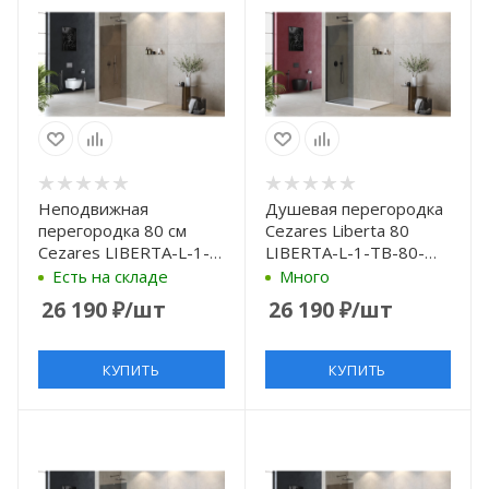
Неподвижная
Душевая перегородка
перегородка 80 см
Cezares Liberta 80
Cezares LIBERTA-L-1-
LIBERTA-L-1-TB-80-
TB-80-BR-Cr бронза
GR-NERO профиль
Есть на складе
Много
Черный матовый
26 190
₽
/шт
26 190
₽
/шт
стекло серое
КУПИТЬ
КУПИТЬ