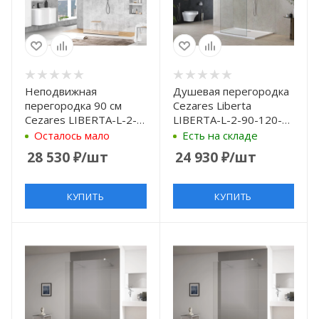
Неподвижная
Душевая перегородка
перегородка 90 см
Cezares Liberta
Cezares LIBERTA-L-2-
LIBERTA-L-2-90-120-C-
90-C-NERO
Cr 90 см, профиль
Осталось мало
Есть на складе
прозрачное
хром, стекло
28 530
₽
/шт
24 930
₽
/шт
прозрачное
КУПИТЬ
КУПИТЬ