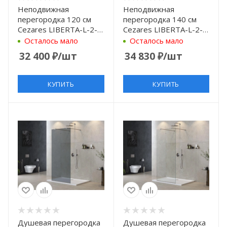
Неподвижная
Неподвижная
перегородка 120 см
перегородка 140 см
Cezares LIBERTA-L-2-
Cezares LIBERTA-L-2-
120-C-NERO
140-C-NERO
Осталось мало
Осталось мало
прозрачное
прозрачное
32 400
₽
/шт
34 830
₽
/шт
КУПИТЬ
КУПИТЬ
Душевая перегородка
Душевая перегородка