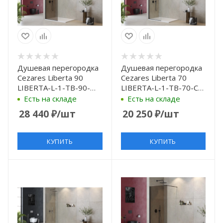
Душевая перегородка
Душевая перегородка
Cezares Liberta 90
Cezares Liberta 70
LIBERTA-L-1-TB-90-
LIBERTA-L-1-TB-70-C-
BR-NERO профиль
NERO профиль Черный
Есть на складе
Есть на складе
Черный матовый
матовый стекло
28 440
₽
/шт
20 250
₽
/шт
стекло бронзовое
прозрачное
КУПИТЬ
КУПИТЬ