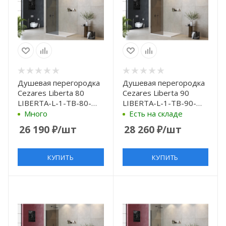
Душевая перегородка
Душевая перегородка
Cezares Liberta 80
Cezares Liberta 90
LIBERTA-L-1-TB-80-
LIBERTA-L-1-TB-90-
GR-Cr профиль Хром
BR-Cr профиль Хром
Много
Есть на складе
стекло серое
стекло бронзовое
26 190
₽
/шт
28 260
₽
/шт
КУПИТЬ
КУПИТЬ