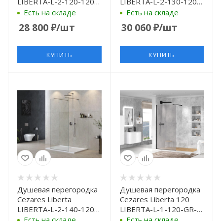
LIBERTA-L-2-120-120-
LIBERTA-L-2-130-120-
C-Cr 120 см, профиль
C-Cr 130 см, профиль
Есть на складе
Есть на складе
хром, стекло
хром, стекло
28 800
₽
/шт
30 060
₽
/шт
прозрачное
прозрачное
КУПИТЬ
КУПИТЬ
Душевая перегородка
Душевая перегородка
Cezares Liberta
Cezares Liberta 120
LIBERTA-L-2-140-120-
LIBERTA-L-1-120-GR-
C-Cr 140 см, профиль
NERO профиль Черный
Есть на складе
Есть на складе