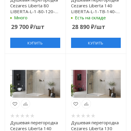
Cezares Liberta 80
Cezares Liberta 140
LIBERTA-L-1-80-120-
LIBERTA-L-1-TB-140-C-
GR-NERO профиль
NERO профиль Черный
Много
Есть на складе
Черный матовый
матовый стекло
29 700
₽
/шт
28 890
₽
/шт
стекло серое
прозрачное
КУПИТЬ
КУПИТЬ
Душевая перегородка
Душевая перегородка
Cezares Liberta 140
Cezares Liberta 130