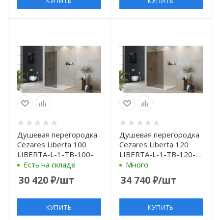
КУПИТЬ
КУПИТЬ
Душевая перегородка
Душевая перегородка
Cezares Liberta 100
Cezares Liberta 120
LIBERTA-L-1-TB-100-
LIBERTA-L-1-TB-120-
GR-Cr профиль Хром
BR-Cr профиль Хром
Есть на складе
Много
стекло серое
стекло бронзовое
30 420
₽
/шт
34 740
₽
/шт
КУПИТЬ
КУПИТЬ