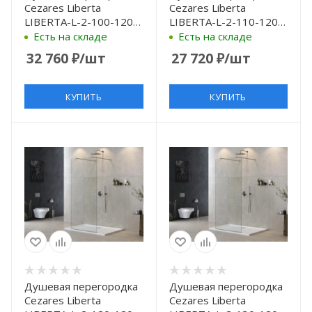
Cezares Liberta
Cezares Liberta
LIBERTA-L-2-100-120-
LIBERTA-L-2-110-120-
GR-Cr 100 см, профиль
C-Cr 110 см, профиль
Есть на складе
Есть на складе
хром, стекло
хром, стекло
32 760
₽
/шт
27 720
₽
/шт
графитовое
прозрачное
КУПИТЬ
КУПИТЬ
Душевая перегородка
Душевая перегородка
Cezares Liberta
Cezares Liberta