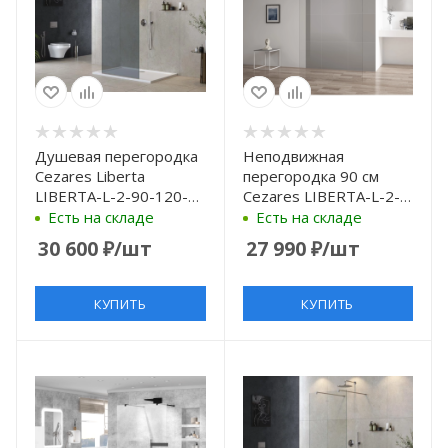
Душевая перегородка
Неподвижная
Cezares Liberta
перегородка 90 см
LIBERTA-L-2-90-120-
Cezares LIBERTA-L-2-
GR-Cr 90 см, профиль
90-C-Cr прозрачное
Есть на складе
Есть на складе
хром, стекло
30 600
₽
/шт
27 990
₽
/шт
графитовое
КУПИТЬ
КУПИТЬ