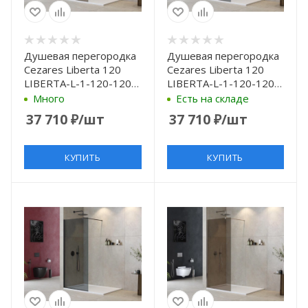
Душевая перегородка
Душевая перегородка
Cezares Liberta 120
Cezares Liberta 120
LIBERTA-L-1-120-120-
LIBERTA-L-1-120-120-
BR-Cr профиль Хром
GR-Cr профиль Хром
Много
Есть на складе
стекло бронзовое
стекло серое
37 710
₽
/шт
37 710
₽
/шт
КУПИТЬ
КУПИТЬ