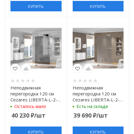
КУПИТЬ
КУПИТЬ
Неподвижная
Неподвижная
перегородка 120 см
перегородка 120 см
Cezares LIBERTA-L-2-
Cezares LIBERTA-L-2-
120-GR-NERO
120-GR-Cr графитовое
Осталось мало
Есть на складе
графитовое
40 230
₽
/шт
39 690
₽
/шт
КУПИТЬ
КУПИТЬ