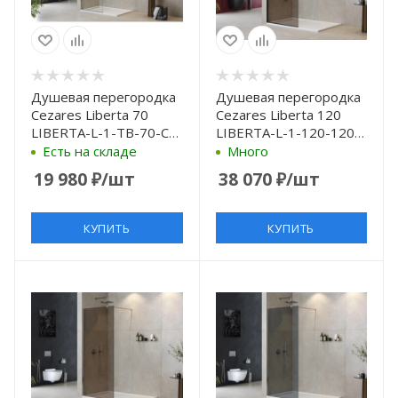
Душевая перегородка
Душевая перегородка
Cezares Liberta 70
Cezares Liberta 120
LIBERTA-L-1-TB-70-C-
LIBERTA-L-1-120-120-
Cr профиль Хром
BR-NERO профиль
Есть на складе
Много
стекло прозрачное
Черный матовый
19 980
₽
/шт
38 070
₽
/шт
стекло бронзовое
КУПИТЬ
КУПИТЬ