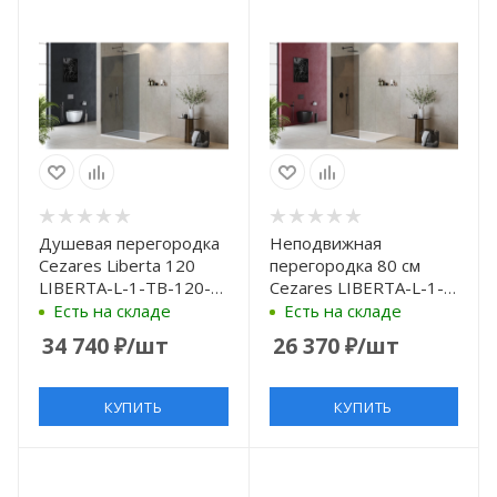
Душевая перегородка
Неподвижная
Cezares Liberta 120
перегородка 80 см
LIBERTA-L-1-TB-120-
Cezares LIBERTA-L-1-
GR-Cr профиль Хром
TB-80-BR-NERO
Есть на складе
Есть на складе
стекло серое
бронза
34 740
₽
/шт
26 370
₽
/шт
КУПИТЬ
КУПИТЬ