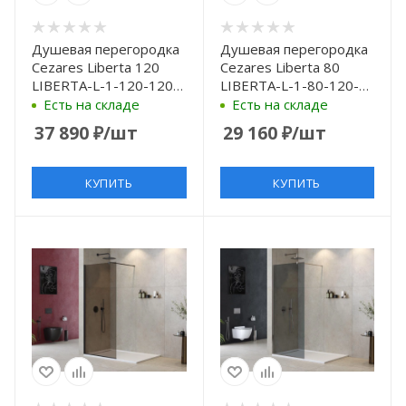
Душевая перегородка
Душевая перегородка
Cezares Liberta 120
Cezares Liberta 80
LIBERTA-L-1-120-120-
LIBERTA-L-1-80-120-
GR-NERO профиль
BR-Cr профиль Хром
Есть на складе
Есть на складе
Черный матовый
стекло бронзовое
37 890
₽
/шт
29 160
₽
/шт
стекло серое
КУПИТЬ
КУПИТЬ