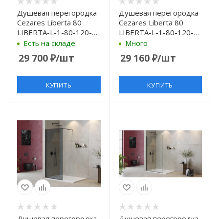
Душевая перегородка
Душевая перегородка
Cezares Liberta 80
Cezares Liberta 80
LIBERTA-L-1-80-120-
LIBERTA-L-1-80-120-
BR-NERO профиль
GR-Cr профиль Хром
Есть на складе
Много
Черный матовый
стекло серое
29 700
₽
/шт
29 160
₽
/шт
стекло бронзовое
КУПИТЬ
КУПИТЬ
Душевая перегородка
Душевая перегородка