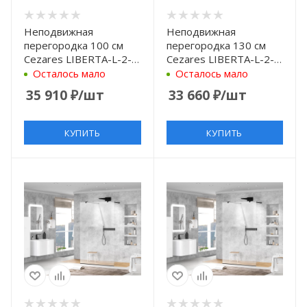
Неподвижная
Неподвижная
перегородка 100 см
перегородка 130 см
Cezares LIBERTA-L-2-
Cezares LIBERTA-L-2-
100-GR-NERO
130-C-NERO
Осталось мало
Осталось мало
графитовое
прозрачное
35 910
₽
/шт
33 660
₽
/шт
КУПИТЬ
КУПИТЬ