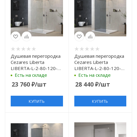
Душевая перегородка
Душевая перегородка
Cezares Liberta
Cezares Liberta
LIBERTA-L-2-80-120-C-
LIBERTA-L-2-80-120-
Cr 80 см, профиль
GR-Cr 80 см, профиль
Есть на складе
Есть на складе
хром, стекло
хром, стекло
23 760
₽
/шт
28 440
₽
/шт
прозрачное
графитовое
КУПИТЬ
КУПИТЬ