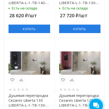
LIBERTA-L-1-TB-140-C-
LIBERTA-L-1-TB-130-C-
Cr профиль Хром
NERO профиль Черный
Есть на складе
Есть на складе
стекло прозрачное
матовый стекло
28 620
₽
/шт
27 720
₽
/шт
прозрачное
КУПИТЬ
КУПИТЬ
Душевая перегородка
Душевая перегородка
Cezares Liberta 130
Cezares Liberta 120
LIBERTA-L-1-TB-130-C-
LIBERTA-L-1-TB-120-C-