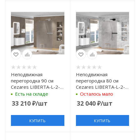
Неподвижная
Неподвижная
перегородка 90 см
перегородка 80 см
Cezares LIBERTA-L-2-
Cezares LIBERTA-L-2-
90-GR-Cr графитовое
80-GR-NERO
Есть на складе
Осталось мало
графитовое
33 210
₽
/шт
32 040
₽
/шт
КУПИТЬ
КУПИТЬ