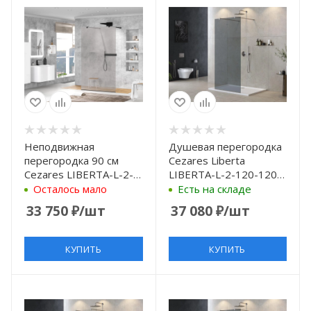
Неподвижная
Душевая перегородка
перегородка 90 см
Cezares Liberta
Cezares LIBERTA-L-2-
LIBERTA-L-2-120-120-
90-GR-NERO
GR-Cr 120 см, профиль
Осталось мало
Есть на складе
графитовое
хром, стекло
33 750
₽
/шт
37 080
₽
/шт
графитовое
КУПИТЬ
КУПИТЬ