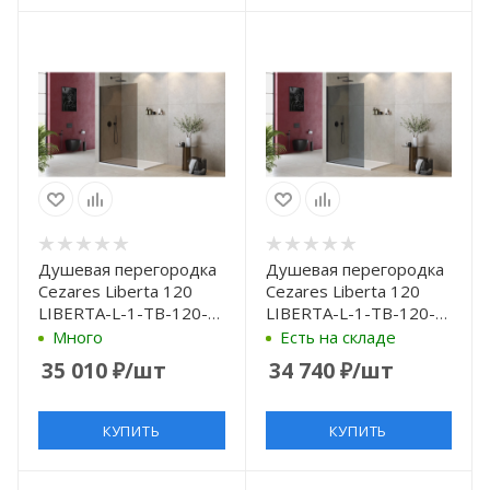
Душевая перегородка
Душевая перегородка
Cezares Liberta 120
Cezares Liberta 120
LIBERTA-L-1-TB-120-
LIBERTA-L-1-TB-120-
BR-NERO профиль
GR-NERO профиль
Много
Есть на складе
Черный матовый
Черный матовый
35 010
₽
/шт
34 740
₽
/шт
стекло бронзовое
стекло серое
КУПИТЬ
КУПИТЬ