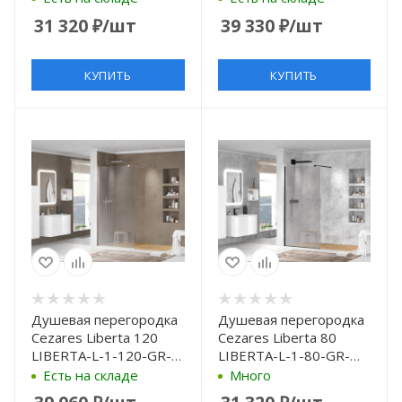
хром, стекло
матовый стекло серое
31 320
₽
/шт
39 330
₽
/шт
прозрачное
КУПИТЬ
КУПИТЬ
Душевая перегородка
Душевая перегородка
Cezares Liberta 120
Cezares Liberta 80
LIBERTA-L-1-120-GR-
LIBERTA-L-1-80-GR-
Cr профиль Хром
NERO профиль Черный
Есть на складе
Много
стекло серое
матовый стекло серое