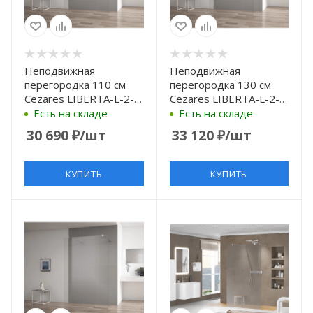
Неподвижная
Неподвижная
перегородка 110 см
перегородка 130 см
Cezares LIBERTA-L-2-
Cezares LIBERTA-L-2-
110-C-Cr прозрачное
130-C-Cr прозрачное
Есть на складе
Есть на складе
30 690
₽
/шт
33 120
₽
/шт
КУПИТЬ
КУПИТЬ