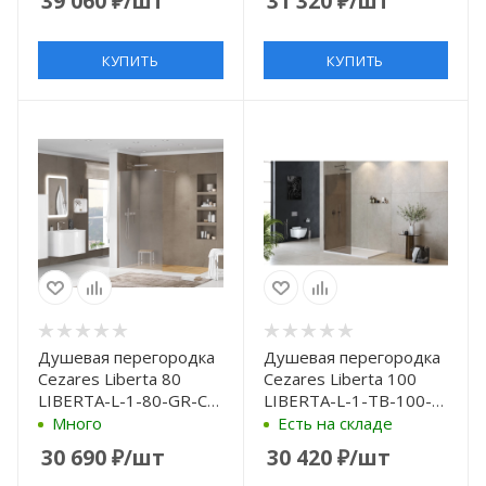
39 060
₽
/шт
31 320
₽
/шт
КУПИТЬ
КУПИТЬ
Душевая перегородка
Душевая перегородка
Cezares Liberta 80
Cezares Liberta 100
LIBERTA-L-1-80-GR-Cr
LIBERTA-L-1-TB-100-
профиль Хром стекло
BR-Cr профиль Хром
Много
Есть на складе
серое
стекло бронзовое
30 690
₽
/шт
30 420
₽
/шт