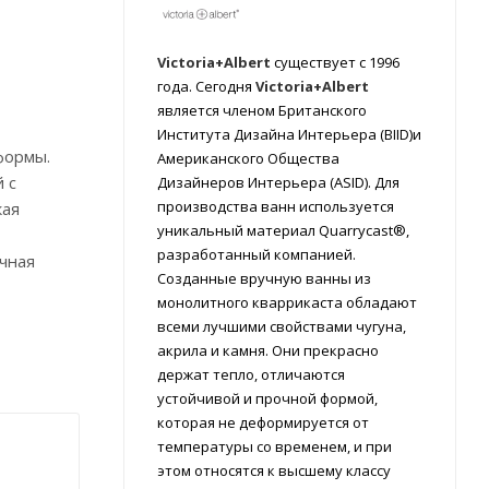
Victoria+Albert
существует с 1996
года. Сегодня
Victoria+Albert
является членом Британского
Института Дизайна Интерьера (BIID)и
формы.
Американского Общества
 с
Дизайнеров Интерьера (ASID). Для
производства ванн используется
кая
уникальный материал Quarrycast®,
разработанный компанией.
очная
Созданные вручную ванны из
монолитного кваррикаста обладают
всеми лучшими свойствами чугуна,
акрила и камня. Они прекрасно
держат тепло, отличаются
устойчивой и прочной формой,
которая не деформируется от
температуры со временем, и при
этом относятся к высшему классу