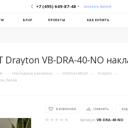
+7 (495) 649-87-48
ЗАКАЗАТЬ ЗВОНОК
ГИ
БЛОГ
ПРОЕКТЫ
КАК КУПИТЬ
 Drayton VB-DRA-40-NO накла
—
—
—
—
ой
Накладные раковины
Victoria+Albert
Drayton
см, белая
В ИЗБРАННОЕ
СРАВНИТЬ
КОД
Артикул:
VB-DRA-40-NO