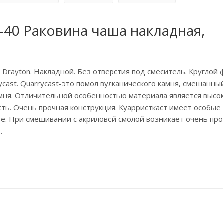
A-40 Раковина чаша накладная,
 Drayton. Накладной. Без отверстия под смеситель. Круглой 
cast. Quarrycast-это помол вулканического камня, смешанный
мня. Отличительной особенностью материала является высо
ть. Очень прочная конструкция. Куарристкаст имеет особые
ве. При смешивании с акриловой смолой возникает очень пр
.