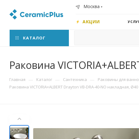
Москва
АКЦИИ
УСЛУ
КАТАЛОГ
Раковина VICTORIA+ALBERT
—
—
—
Главная
Каталог
Сантехника
Раковины для ванн
Раковина VICTORIA+ALBERT Drayton VB-DRA-40-NO накладная, Ø40 